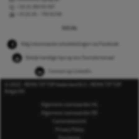
+32 (0) 380 83 307
+31 (0) 26 – 750 83 98
SOCIAL
Volg interessante ontwikkelingen via Facebook
Bekijk handige tips op ons Youtube kanaal
Connect op LinkedIn
© 2022 - REMA TIP TOP Nederland B.V. / REMA TIP TOP
België BV
Algemene voorwaarden NL
Algemene voorwaarden BE
Cameratoezicht
Privacy Policy
Disclaimer