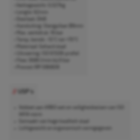
• Nettogewicht: 0,027kg
• Lengte: 62mm
• Doorlaat: DN8
• Aansluiting: Slangpilaar Ø8mm
• Max. werkdruk: 16 bar
• Temp. bereik: -15°C tot +70°C
• Materiaal: Gehard staal
• Uitvoering: ISO 6150B-profiel
• Flow: 3686 l/min bij 6 bar
• Prevost IRP 086808
USP's
Voldoet aan ARBO wet en veiligheidseisen van ISO
4414-norm
Gemaakt van hoge kwaliteit staal
Lichtgewicht en ergonomisch vormgegeven