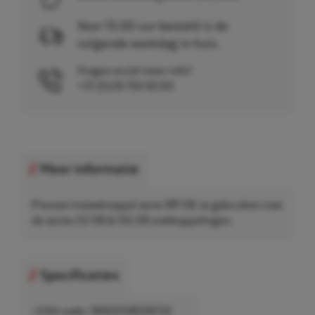
Voor 15.00 uur besteld is de
volgende werkdag in huis.
Vragen en/of meer info?
+31 (0)26 750 83 83
Meer informatie
Prevost Insteeknippel serie IRP 08, te gebruiken met
de series ISI 08 & ISG 08 snelkoppelingen.
Specificaties
• EAN-code: 3660058006132