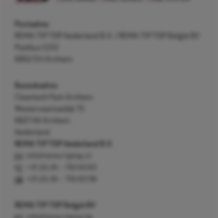
Postadres
REMA TIP TOP Nederland B.V. / REMA TIP TOP België BV
Postbus 5312
6802 EH Arnhem
Bezoekadres
Cleantech Park Arnhem
Westervoortsedijk 73
6827 AV Arnhem
Nederland
REMA TIP TOP Nederland B.V.
info@rema-tiptop.nl
+31 (0) 26 – 750 83 83
+31 (0) 26 – 750 83 98
REMA TIP TOP België BV
info@rema-tiptop.be