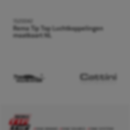
1520042
Rema Tip Top Luchtkoppelingen
maatkaart NL