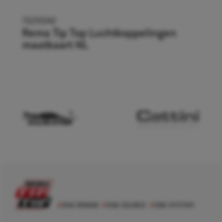
1520042
Rema Tip Top Luchtkoppelingen
maatkaart NL