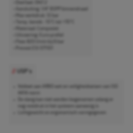
• Doorlaat: DN7.2
• Aansluiting: 1/4" BSPP binnendraad
• Max werkdruk: 12 bar
• Temp. bereik: -15°C tot +70°C
• Materiaal: Composiet
• Uitvoering: Euro-profiel
• Flow: 820 l/min bij 6 bar
• Prevost ESI 071101
USP's
Voldoet aan ARBO wet en veiligheidseisen van ISO
4414-norm
De slang kan niet worden losgenomen zolang er
nog restdruk in het systeem aanwezig is
Lichtgewicht en ergonomisch vormgegeven