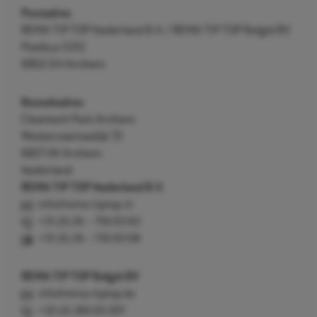
Postadres
REMA TIP TOP Nederland B.V. / REMA TIP TOP België BV
Postbus 5312
6802 EH Arnhem
Bezoekadres
Cleantech Park Arnhem
Westervoortsedijk 73
6827 AV Arnhem
Nederland
REMA TIP TOP Nederland B.V.
info@rema-tiptop.nl
+31 (0) 26 – 750 83 83
+31 (0) 26 – 750 83 98
REMA TIP TOP België BV
info@rema-tiptop.be
+32 (0) 380 83 307