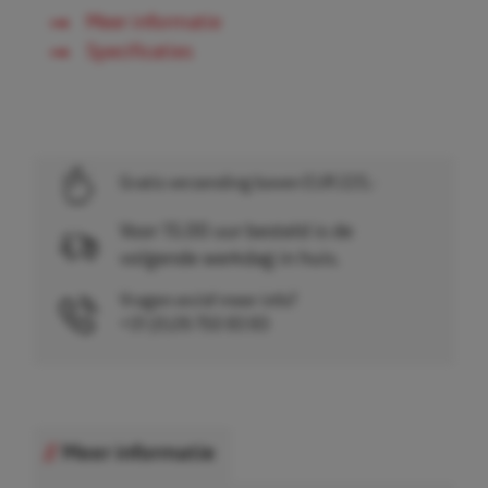
Meer informatie
Specificaties
Gratis verzending boven EUR 225,-
Voor 15.00 uur besteld is de
volgende werkdag in huis.
Vragen en/of meer info?
+31 (0)26 750 83 83
Meer informatie