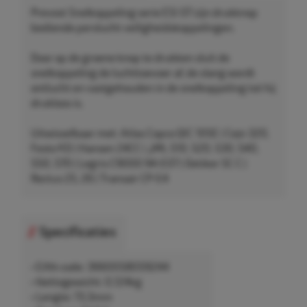
Prevost Snelkoppeling serie ESI 07 zijn drukknop
bediende perslucht veiligheidskoppelingen.
Door op de groene knop te drukken sluit de
snelkoppeling de luchttoevoer af, de slang wordt
ontlucht en vastgehouden in de snelkoppeling tot hij
drukloos is.
Uitwisselbaar met: Atlas Copco QIC 10SE | Cejn 320,
Festo KD | Hansen 24CC | JWL 510, 520, 530, 540,
550, 570 | Legris C9000 94-E07 | Oetiker SC C |
Rectus 25, 26 | Transair CP-E4
Specificaties
• EAN-code: 3660058059244
• Nettogewicht: 0,124kg
• Lengte: 73,3mm