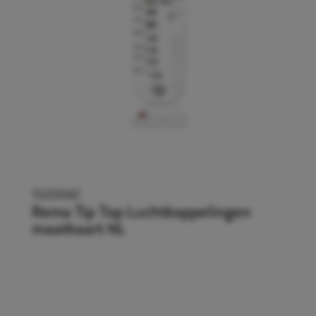
1520042
Rema Tip Top Luchtkoppelingen
maatkaart NL