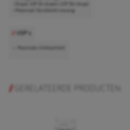
• Draad: 3/8" BI-draad x 3/8" BU-draad
• Materiaal: Vernikkeld messing
USP's
Maximale richtbaarheid
GERELATEERDE PRODUCTEN