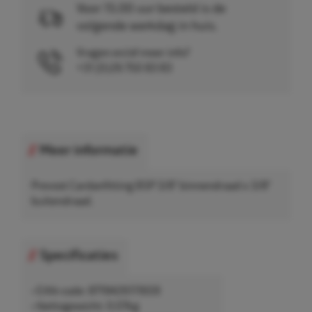
Voor 15.00 uur besteld is de
volgende werkdag in huis.
Vragen en/of meer info?
+31 (0)26 750 83 83
Meer informatie
Prevost Cardanfitting BSP 3/8" binnendraad x 3/8"
buitendraad.
Specificaties
• EAN-code: 8719426111659
• Nettogewicht: 0,07kg