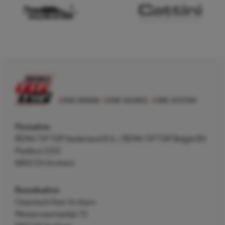
Postadres
REMA TIP TOP Nederland B.V. / REMA TIP TOP België BV
Postbus 5312
6802 EH Arnhem
Bezoekadres
Cleantech Park Arnhem
Westervoortsedijk 73