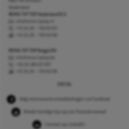
6827 AV Arnhem
Nederland
REMA TIP TOP Nederland B.V.
info@rema-tiptop.nl
+31 (0) 26 – 750 83 83
+31 (0) 26 – 750 83 98
REMA TIP TOP België BV
info@rema-tiptop.be
+32 (0) 380 83 307
+31 (0) 26 – 750 83 98
SOCIAL
Volg interessante ontwikkelingen via Facebook
Bekijk handige tips op ons Youtube kanaal
Connect op LinkedIn