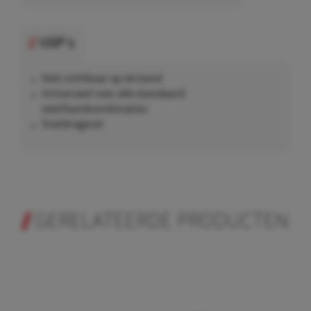
USP's
Niet zichtbaar op de band
Universeel voor alle standaard
wiel/bandcombinaties
Sneldrogend
GERELATEERDE PRODUCTEN