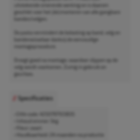
uitstekende smerende werking en is daarom
geschikt voor het (de)monteren van alle gangbare
banden/velgen.
De pasta vermindert de belasting op band, velg en
bandenwisselaar dankzij de eenvoudige
montageprocedure.
Droogt goed na montage, waardoor slippen op de
velg wordt voorkomen. Zuinig in gebruik en
geurloos.
Specificaties
• EAN-code: 4250797103835
• Inhoud emmer: 5kg
• Kleur: zwart
• Houdbaarheid: 24 maanden na productie