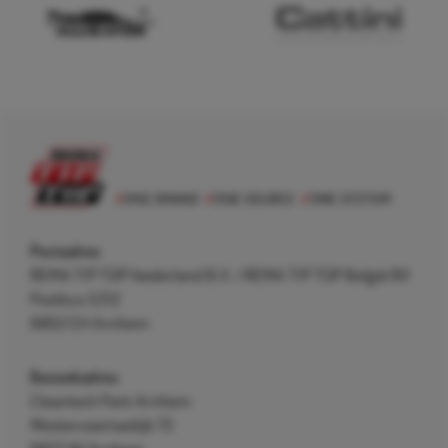
Postadres
REMA TIP TOP Nederland B.V. / REMA TIP TOP België BV
Postbus 5312
6802 EH Arnhem
Bezoekadres
Cleantech Park Arnhem
Westervoortsedijk 73