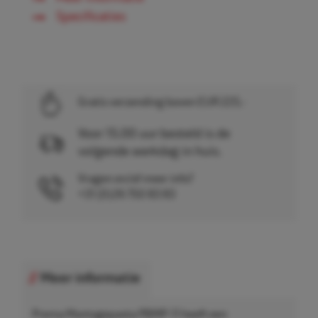
Specificaties
Gratis verzending boven EUR 225,-
Voor 15.00 uur besteld is de
volgende werkdag in huis.
Vragen en/of meer info?
+31 (0)26 750 83 83
Meer informatie
Prema Montagepasta PBMP-11 heeft een