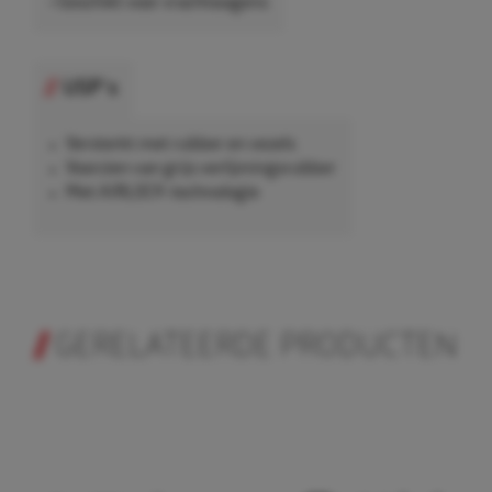
• Geschikt voor vrachtwagens
USP's
Versterkt met rubber en vezels
Voorzien van grijs verlijmingsrubber
Met AIRLOCK-technologie
GERELATEERDE PRODUCTEN