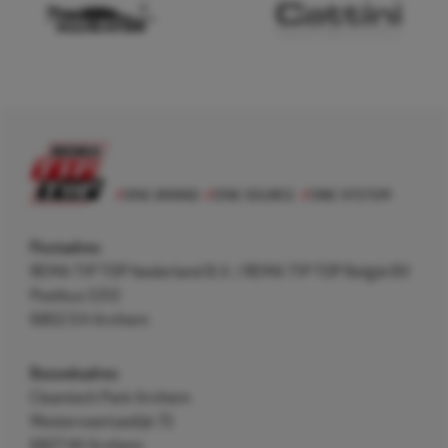
Postadres
REMA TIP TOP Nederland B.V. / REMA TIP TOP België BV
Postbus 5312
6802 EH Arnhem
Bezoekadres
Cleantech Park Arnhem
Westervoortsedijk 73
6827 AV Arnhem