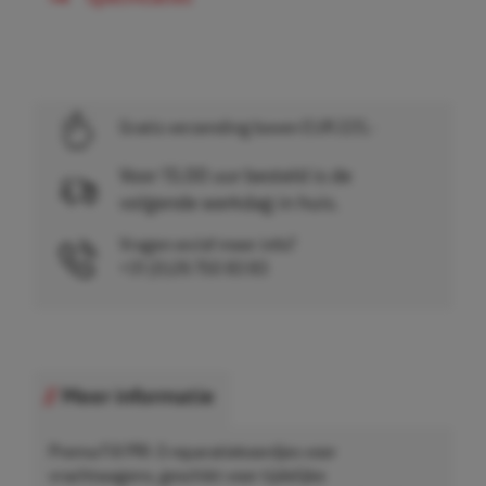
Gratis verzending boven EUR 225,-
Voor 15.00 uur besteld is de
volgende werkdag in huis.
Vragen en/of meer info?
+31 (0)26 750 83 83
Meer informatie
Prema Fill PRI-3 reparatiekoordjes voor
vrachtwagens, geschikt voor tijdelijke