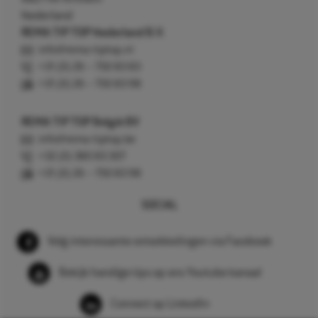
Nederland
REMA TIP TOP Nederland B.V.
info@rema-tiptop.nl
+31 (0) 26 – 750 83 83
+31 (0) 26 – 750 83 98
REMA TIP TOP België BV
info@rema-tiptop.be
+32 (0) 380 83 307
+31 (0) 26 – 750 83 98
SOCIAL
Volg interessante ontwikkelingen via Facebook
Bekijk handige tips op ons Youtube kanaal
Connect op LinkedIn