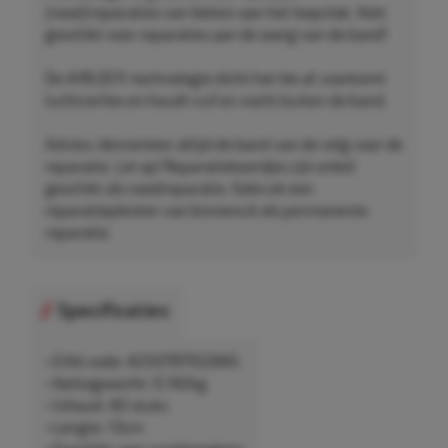
(nood)reparaties van lekken aan het loopvlak. Niet
geschikt voor reparaties aan de wang van de band!
De AIRLOCK-technologie dicht het lek af, voorkomt
luchtverlies en houdt vuil en vocht buiten de band.
Advies: demonteer altijd de band van de velg voor de
reparatie. Let op! Reparatiekoordjes zijn enkel
geschikt als noodreparatie. Gebruik een
reparatiepleister van binnenuit als permanente
reparatie.
Specificaties
• EAN-code: 4250797102845
• Nettogewicht: 0,142kg
• Inhoud: 40 stuks
• Lengte: 13cm