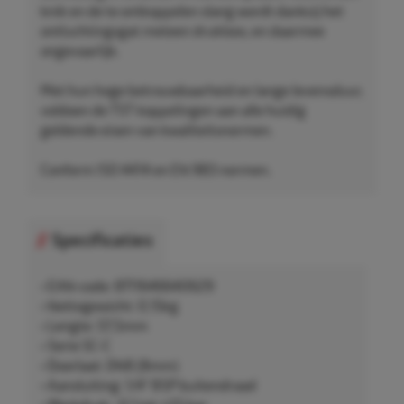
knik en de te ontkoppelen slang wordt dankzij het
ontluchtingsgat meteen drukloos, en daarmee
ongevaarlijk.
Met hun hoge betrouwbaarheid en lange levensduur,
voldoen de TST koppelingen aan alle huidig
geldende eisen van kwaliteitsnormen.
Conform ISO 4414 en EN 983 normen.
Specificaties
• EAN-code: 8711646640629
• Nettogewicht: 0,15kg
• Lengte: 57,5mm
• Serie SC-C
• Doorlaat: DN8 (8mm)
• Aansluiting: 1/4" BSP buitendraad