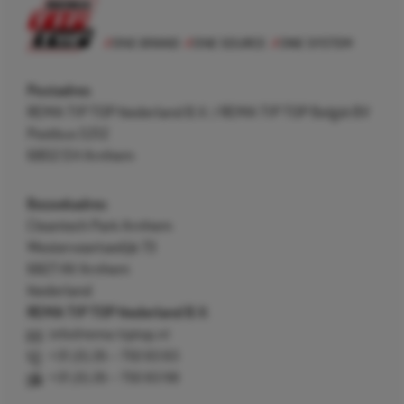
Postadres
REMA TIP TOP Nederland B.V. / REMA TIP TOP België BV
Postbus 5312
6802 EH Arnhem
Bezoekadres
Cleantech Park Arnhem
Westervoortsedijk 73
6827 AV Arnhem
Nederland
REMA TIP TOP Nederland B.V.
info@rema-tiptop.nl
+31 (0) 26 – 750 83 83
+31 (0) 26 – 750 83 98