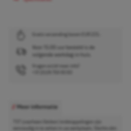
Gratis verzending boven EUR 225,-
Voor 15.00 uur besteld is de
volgende werkdag in huis.
Vragen en/of meer info?
+31 (0)26 750 83 83
Meer informatie
TST (voorheen Oetiker) knikkoppelingen zijn
eenvoudig in te zetten in uw werkplaats. Slechts één