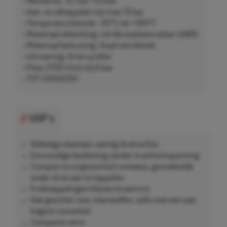
• Werkdruk: -0,1 tot +25 bar
• Aan- en afkoppelen tot max 15 bar
• Temperatuurbereik: -20°C tot +100°C
• Materiaal afdichting: nitrilbutadieenrubber (NBR)
• Materiaal behuizing: Staal vernikkeld
• Uitvoering: Orion-profiel
• Flow: 2750 l/min bij 6 bar
• TST 20500351
USP's
Volledige doorlaat, weinig drukverlies
Eenvoudige bediening zonder krachtsinspanning
Compact en ergonomisch ontwerp, gemakkelijk
onder druk aan te koppelen
Knikkoppelingen blijven braamvrij
Ook geschikt voor vloeistoffen, zelfs met een wat
hogere viscositeit
Compacte vorm