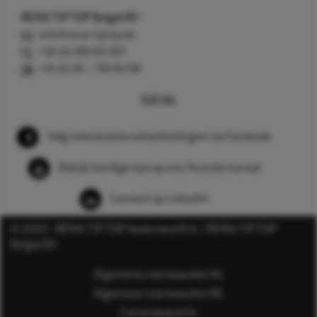
REMA TIP TOP België BV
info@rema-tiptop.be
+32 (0) 380 83 307
+31 (0) 26 – 750 83 98
SOCIAL
Volg interessante ontwikkelingen via Facebook
Bekijk handige tips op ons Youtube kanaal
Connect op LinkedIn
© 2022 - REMA TIP TOP Nederland B.V. / REMA TIP TOP
België BV
Algemene voorwaarden NL
Algemene voorwaarden BE
Cameratoezicht