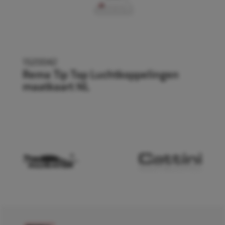
1520042
Rema Tip Top Luchtkoppelingen
maatkaart NL