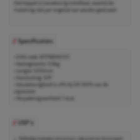
Het koppel is nauwkeurig instelbaar, waarbij de
instelring niet per ongeluk kan worden gedraaid.
Specificaties
• EAN-code: 8717981451111
• Nettogewicht: 5,9kg
• Lengte: 1250mm
• Aansluiting: 3/4"
• Nauwkeurigheid is ±4% bij 20-100% van de
capaciteit
• Verpakkingseenheid: 1 stuk
USP's
Volledig metalen structuur, robuust en duurzaam