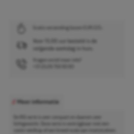
Gratis verzending boven EUR 225,-
Voor 15.00 uur besteld is de
volgende werkdag in huis.
Vragen en/of meer info?
+31 (0)26 750 83 83
Meer informatie
De BQ-serie is zeer compact en daarom zeer
lichtgewicht. Deze serie is verkrijgbaar met een
vaste ratelkop of een breed scala aan inzetstukken.