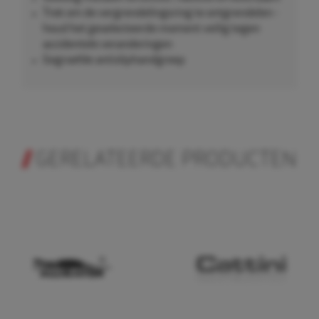
Trek om de vergrendelingsring te ontgrendelen -
houd het geselecteerde moment veilig tegen
accidentele veranderingen
Gegroefde antisliphandgreep
GERELATEERDE PRODUCTEN