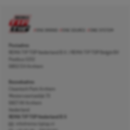
Postadres
REMA TIP TOP Nederland B.V. / REMA TIP TOP België BV
Postbus 5312
6802 EH Arnhem
Bezoekadres
Cleantech Park Arnhem
Westervoortsedijk 73
6827 AV Arnhem
Nederland
REMA TIP TOP Nederland B.V.
info@rema-tiptop.nl