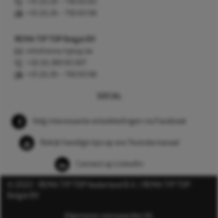
+31 (0) 26 – 750 83 83
+31 (0) 26 – 750 83 98
REMA TIP TOP België BV
info@rema-tiptop.be
+32 (0) 380 83 307
+31 (0) 26 – 750 83 98
SOCIAL
Volg interessante ontwikkelingen via Facebook
Bekijk handige tips op ons Youtube kanaal
Connect op LinkedIn
© 2022 - REMA TIP TOP Nederland B.V. / REMA TIP TOP
België BV
Algemene voorwaarden NL