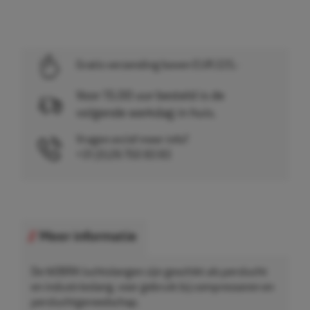
Gratis verzending boven EUR 225,-
Voor 15.00 uur besteld is de
volgende werkdag in huis.
Vragen en/of meer info?
+31 (0)26 750 83 83
Meer informatie
De NOBRA luchtslangen zijn geschikt als perslucht
en industrieslang, voor gebruik bij compressoren en
persluchtgereedschap.