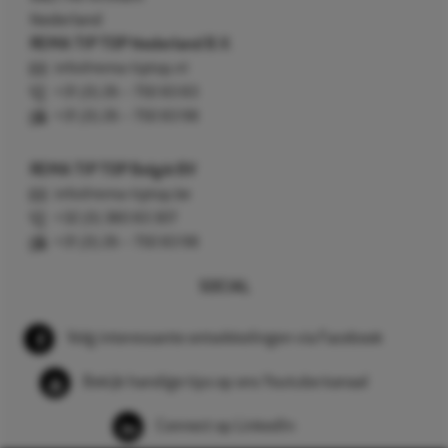
Nederland
REMA TIP TOP Nederland B.V.
info@rema-tiptop.nl
+31 (0) 26 – 750 83 83
+31 (0) 26 – 750 83 98
REMA TIP TOP België BV
info@rema-tiptop.be
+32 (0) 380 83 307
+31 (0) 26 – 750 83 98
SOCIAL
Volg interessante ontwikkelingen via Facebook
Bekijk handige tips op ons Youtube kanaal
Connect op LinkedIn