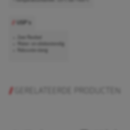
• Temperatuurbereik: -25°C tot +100°C
USP's
Zeer flexibel
Water- en oliebestendig
Robuuste slang
GERELATEERDE PRODUCTEN