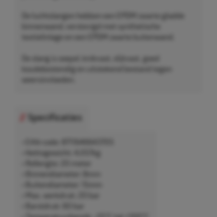
De luchtslangen hebben een EPDM zwarte gladde
binnenwand, verstevigd met synthetische
textielinlage en een EPDM zwarte buitenwand.
De slang is soepel, knikvast, slijtvast, goed
koudebestendig en uitstekend bestand tegen
weersinvloeden.
Specificaties
• EAN-code: 8711646643705
• Nettogewicht: 4,057kg
• Rollengte: 20 meter
• Binnendiameter: 8mm
• Buitendiameter: 15mm
• Max. werkdruk: 20 bar
• Barstdruk: 60 bar