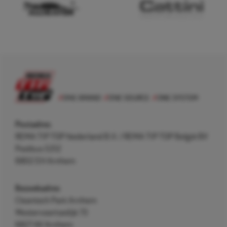
Postadres
REMA TIP TOP Nederland B.V. / REMA TIP TOP België BV
Postbus 5312
6802 EH Arnhem
Bezoekadres
Cleantech Park Arnhem
Westervoortsedijk 73
6827 AV Arnhem