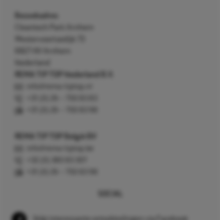
Bezoekadres
Cleantech Park Arnhem
Westervoortsedijk 73
6827 AV Arnhem
Nederland
REMA TIP TOP Nederland B.V.
info@rema-tiptop.nl
+31 (0) 26 – 750 83 83
+31 (0) 26 – 750 83 98
REMA TIP TOP België BV
info@rema-tiptop.be
+32 (0) 380 83 307
+31 (0) 26 – 750 83 98
SOCIAL
Volg interessante ontwikkelingen via Facebook