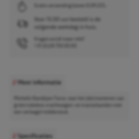
Gratis verzending boven EUR 225,-
Voor 15.00 uur besteld is de
volgende werkdag in huis.
Vragen en/of meer info?
+31 (0)26 750 83 83
Meer informatie
Michelin Bandijzer Force, voor het (de)monteren van
grote tubeless vrachtwagen- en tractorbanden met
een verlaagd middenstuk.
Specificaties