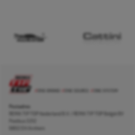
Postadres
REMA TIP TOP Nederland B.V. / REMA TIP TOP België BV
Postbus 5312
6802 EH Arnhem