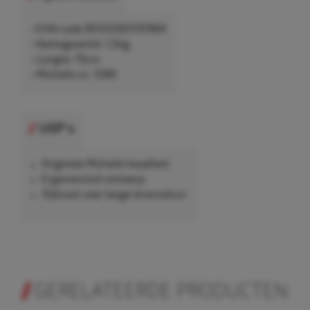
• EAN-code 8033282010964
• Nettogewicht: 1,5kg
• Lengte: 75cm
• Michelin nr. 1289
USP's
Originele Michelin kwaliteit
Ergonomisch ontwerp
Slijtvast voor lange levensduur
GERELATEERDE PRODUCTEN