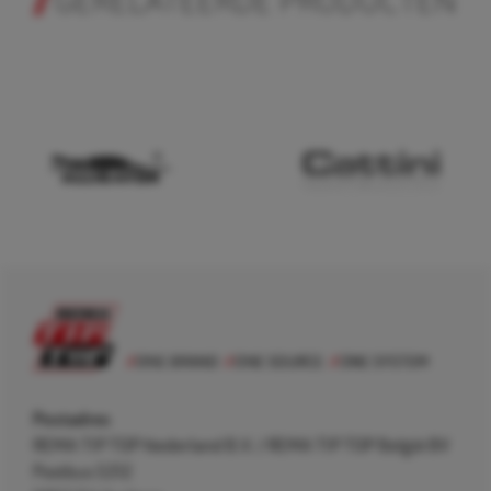
GERELATEERDE PRODUCTEN
Postadres
REMA TIP TOP Nederland B.V. / REMA TIP TOP België BV
Postbus 5312