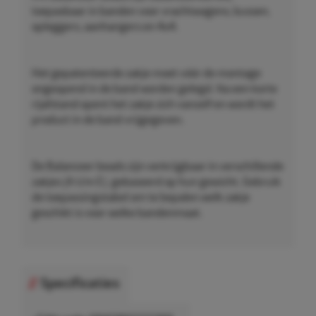
toepasbaar in banden voor vrachtwagens, bussen,
opleggers, aanhangers en 4x4.
Het gepatenteerde zakje moet vóór de montage
ongeopend in de band worden gelegd. Na een korte
rijafstand opent het zakje zich vanzelf en wordt het
product in de band vrijgegeven.
De Balanceer beads zijn verkrijgbaar in verschillende
zakjes (A t/m E), gebaseerd op hun gewicht. Gebruik
de toepassingstabel om te bepalen welk zakje
geschikt is voor welke bandenmaat.
Specificaties