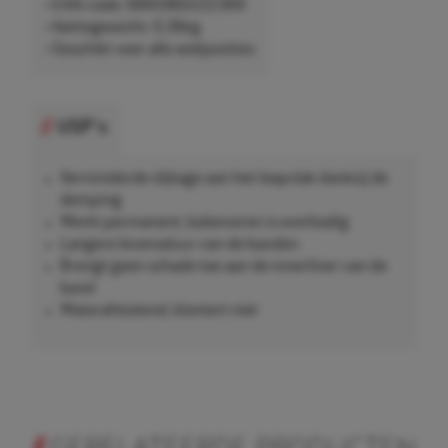
• EAN-code: 6845960222369
• Nettogewicht: 0,36kg
• Geschikt voor alle wielposities
USP's
Verminderde slijtage aan het loopvlak dankzij de
demping
Werkt permanent, balanceren is overbodig
Langere levensduur van de banden
Brengt geen schade toe aan de innerliner van de
band
Waterafstotend, klontert niet