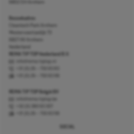
6802 EH Arnhem
Bezoekadres
Cleantech Park Arnhem
Westervoortsedijk 73
6827 AV Arnhem
Nederland
REMA TIP TOP Nederland B.V.
info@rema-tiptop.nl
+31 (0) 26 – 750 83 83
+31 (0) 26 – 750 83 98
REMA TIP TOP België BV
info@rema-tiptop.be
+32 (0) 380 83 307
+31 (0) 26 – 750 83 98
SOCIAL