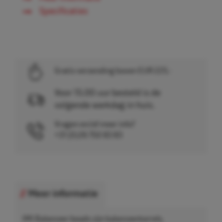
Specificaties
Gratis verzending boven EUR 225,-
Voor 15.00 uur besteld is de
volgende werkdag in huis.
Vragen en/of meer info?
+31 (0)26 750 83 83
Meer informatie
IMI Balanceer beads zijn balanceerkorrels,