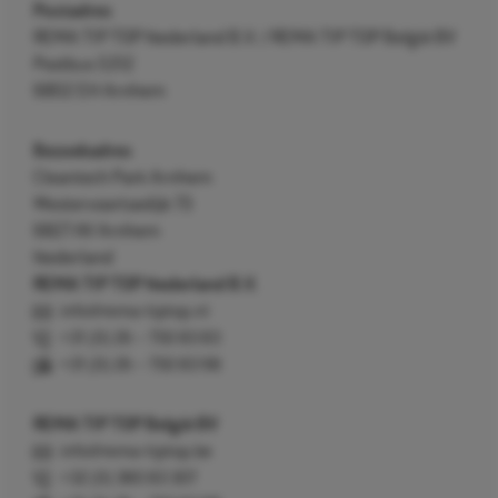
Postadres
REMA TIP TOP Nederland B.V. / REMA TIP TOP België BV
Postbus 5312
6802 EH Arnhem
Bezoekadres
Cleantech Park Arnhem
Westervoortsedijk 73
6827 AV Arnhem
Nederland
REMA TIP TOP Nederland B.V.
info@rema-tiptop.nl
+31 (0) 26 – 750 83 83
+31 (0) 26 – 750 83 98
REMA TIP TOP België BV
info@rema-tiptop.be
+32 (0) 380 83 307