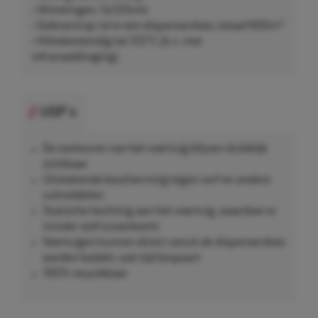
• Afmetingen: 5x120mtr
• Geleverd op rol in een dispenserdoos, totaal 600m²
• Hittebestendig tot 125°C (b.v. met
infrarooddroging)
USP's
De contouren van het voertuig blijven duidelijk
zichtbaar
Uitstekende bescherming tegen verf en andere
vulmiddelen
Statische hechting aan het voertuig, waardoor er
minder stof tussenkomt
Voertuigen kunnen direct vanuit de dispenserdoos
worden bedekt, wat tijd bespaart
100% recyclebaar