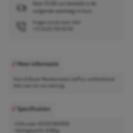
Voor 15.00 uur besteld is de
volgende werkdag in huis.
Vragen en/of meer info?
+31 (0)26 750 83 83
Meer informatie
Horn & Bauer Wondermask LitePlus, verfhechtend
folie voor om uw voertuig.
Specificaties
• EAN-code: 4251611800916
• Nettogewicht: 8,96kg