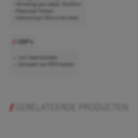
• Afmeting (per zakje): 15x20cm
• Materiaal: Katoen
• Geleverd per 50st in een doos
USP's
Incl. twee koordjes
Gemaakt van 100% katoen
GERELATEERDE PRODUCTEN