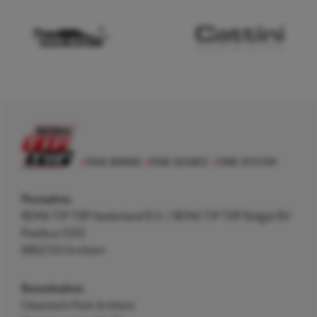
Postadres
REMA TIP TOP Nederland B.V. / REMA TIP TOP België BV
Postbus 5312
6802 EH Arnhem
Bezoekadres
Cleantech Park Arnhem