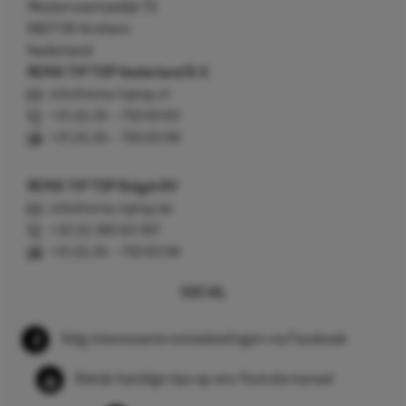
Westervoortsedijk 73
6827 AV Arnhem
Nederland
REMA TIP TOP Nederland B.V.
info@rema-tiptop.nl
+31 (0) 26 – 750 83 83
+31 (0) 26 – 750 83 98
REMA TIP TOP België BV
info@rema-tiptop.be
+32 (0) 380 83 307
+31 (0) 26 – 750 83 98
SOCIAL
Volg interessante ontwikkelingen via Facebook
Bekijk handige tips op ons Youtube kanaal