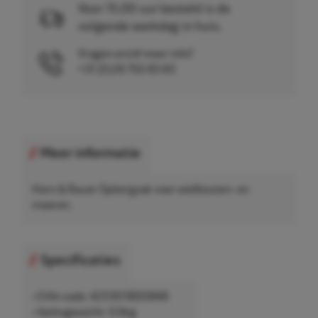
Voor 15.00 uur besteld is de
volgende werkdag in huis.
Vragen en/of meer info?
+31 (0)26 750 83 83
Meer informatie
Horn & Bauer Opbergzak voor wielbouten- en
moeren.
Specificaties
• EAN-code: 4251611800848
• Nettogewicht: 0,6kg