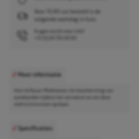
Voor 15.00 uur besteld is de
volgende werkdag in huis.
Vragen en/of meer info?
+31 (0)26 750 83 83
Meer informatie
Horn & Bauer Wielhoezen, ter bescherming van
autobanden tijdens het vervoeren en om deze
stofvrij te kunnen opslaan.
Specificaties