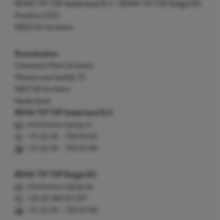
REMA TIP TOP Nederland B.V. / REMA TIP TOP België BV
Postbus 5312
6802 EH Arnhem
Bezoekadres
Cleantech Park Arnhem
Westervoortsedijk 73
6827 AV Arnhem
Nederland
REMA TIP TOP Nederland B.V.
info@rema-tiptop.nl
+31 (0) 26 – 750 83 83
+31 (0) 26 – 750 83 98
REMA TIP TOP België BV
info@rema-tiptop.be
+32 (0) 380 83 307
+31 (0) 26 – 750 83 98