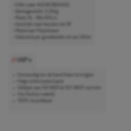
• EAN-code: 4251611800435
• Nettogewicht: 5,35kg
• Maat: XL - 96x100cm
• Geschikt voor banden tot 18"
• Materiaal: Polyetheen
• Geleverd per gewikkelde rol van 100st
USP's
Eenvoudig om de band heen te krijgen
Hoge scheurweerstand
Voldoet aan ISO 9001 & ISO 14001 normen
Van Duitse makelij
100% recyclebaar