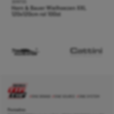
309735
Horn & Bauer Wielhoezen XXL
120x120cm rol 100st
Postadres