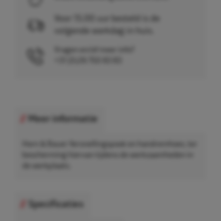
Voor 15.00 uur besteld is de
volgende werkdag in huis.
Vragen en/of meer info?
+31 (0)26 750 83 83
Meer informatie
Horn & Bauer Versnellingspook en handremhoes, ter
bescherming hiervan tijdens de werkzaamheden in
de werkplaats.
Specificaties