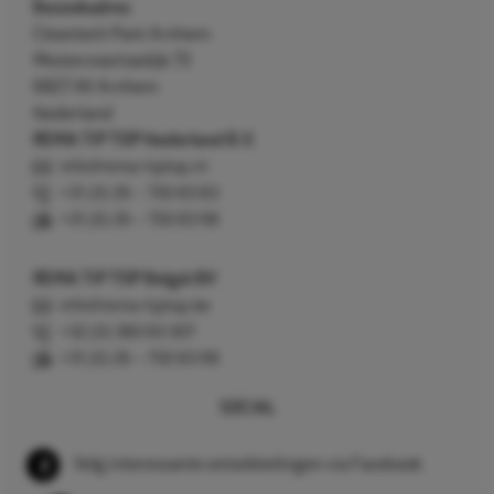
Bezoekadres
Cleantech Park Arnhem
Westervoortsedijk 73
6827 AV Arnhem
Nederland
REMA TIP TOP Nederland B.V.
info@rema-tiptop.nl
+31 (0) 26 – 750 83 83
+31 (0) 26 – 750 83 98
REMA TIP TOP België BV
info@rema-tiptop.be
+32 (0) 380 83 307
+31 (0) 26 – 750 83 98
SOCIAL
Volg interessante ontwikkelingen via Facebook