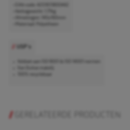
• EAN-code: 4251611800442
• Nettogewicht: 1,77kg
• Afmetingen: 145x160mm
• Materiaal: Polyetheen
USP's
Voldoet aan ISO 9001 & ISO 14001 normen
Van Duitse makelij
100% recyclebaar
GERELATEERDE PRODUCTEN