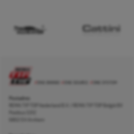
Postadres
REMA TIP TOP Nederland B.V. / REMA TIP TOP België BV
Postbus 5312
6802 EH Arnhem