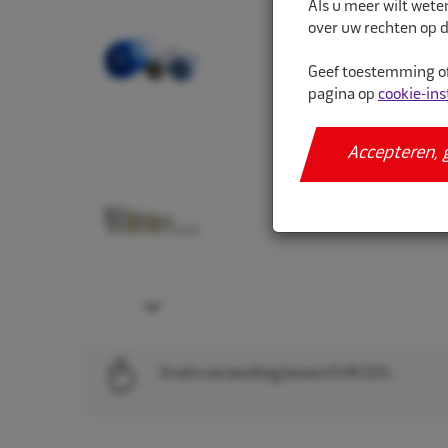
Als u meer wilt wete
over uw rechten op d
Geef toestemming of
pagina op
cookie-ins
Accepteren, 
Next
Gratis verzending boven EUR 225,-