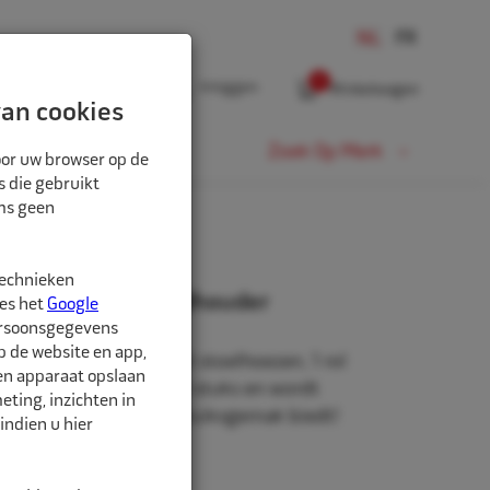
0
Inloggen
Winkelwagen
an cookies
Fiets
Zoek Op Merk
oor uw browser op de
s die gebruikt
oms geen
UDER
technieken
tpakket incl. wandhouder
ees het
Google
ersoonsgegevens
p de website en app,
akket bestaat uit 1 rol stoelhoezen, 1 rol
een apparaat opslaan
tuurhoezen van elk 500 stuks en wordt
ting, inzichten in
dhouder die u veel gebruiksgemak biedt!
indien u hier