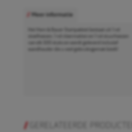
Meer informatie
Het Horn & Bauer Startpakket bestaat uit 1 rol
stoelhoezen, 1 rol vloermatten en 1 rol stuurhoezen
van elk 500 stuks en wordt geleverd inclusief
wandhouder die u veel gebruiksgemak biedt!
GERELATEERDE PRODUCT