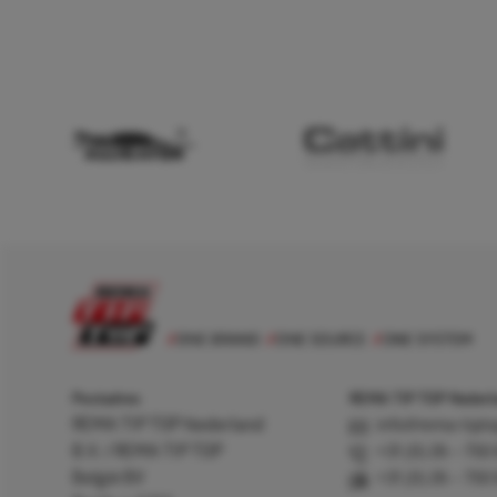
Postadres
REMA TIP TOP Nederla
REMA TIP TOP Nederland
info@rema-tipto
B.V. / REMA TIP TOP
+31 (0) 26 – 750
België BV
+31 (0) 26 – 750