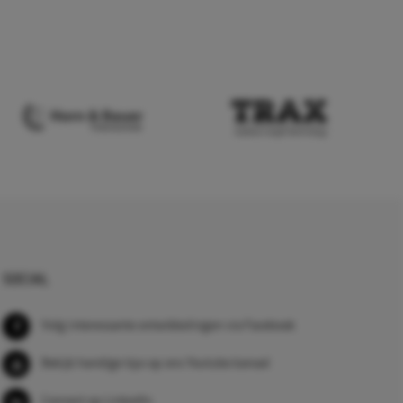
SOCIAL
Volg interessante ontwikkelingen via Facebook
Bekijk handige tips op ons Youtube kanaal
Connect op LinkedIn