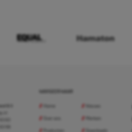
NAVIGEER NAAR
Home
Nieuws
nd B.V.
p.nl
Over ons
Merken
 83 83
 83 98
Producten
Downloads