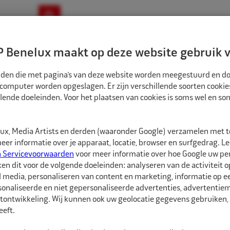
ownloads
Nieuws
Merken
Contact
 Benelux maakt op deze website gebruik v
ndbouw-OTR-EM
Motorfiets
E-Bike
tanden die met pagina’s van deze website worden meegestuurd en d
 computer worden opgeslagen. Er zijn verschillende soorten cookie
lende doeleinden. Voor het plaatsen van cookies is soms wel en s
EN WIELSERVICEMATERIALEN
HORN & BAUER STARTPAKKET INCL. WANDHO
1000270
x, Media Artists en derden (waaronder Google) verzamelen met 
Horn & Bauer Star
er informatie over je apparaat, locatie, browser en surfgedrag. L
n Servicevoorwaarden
voor meer informatie over hoe Google uw p
ken dit voor de volgende doeleinden: analyseren van de activiteit o
Het Horn & Bauer Startp
l media, personaliseren van content en marketing, informatie op 
vloermatten en 1 rol s
onaliseerde en niet gepersonaliseerde advertenties, advertentieme
geleverd inclusief wan
tontwikkeling. Wij kunnen ook uw geolocatie gegevens gebruiken, 
eft.