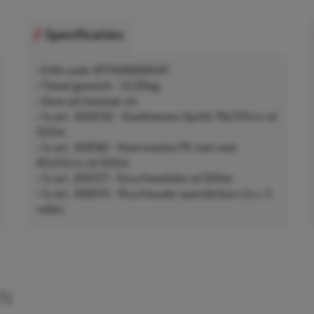
Specificaties
• EAN-code: 8711646694547
• Totaal gewicht: ~22,85kg
• Deze set bestaat uit:
• 1x art. 300030 - Stoelhoezen Optifit 79x137cm rol
500st
• 1x art. 308182 - Vloermatten PE met voet
40x55cm rol 500st
• 1x art. 300127 - Stuurhoesfolie rol 500st
• 1x art. 308015 - Muurhouder spenderbox t.b.v. 3
rollen
EN