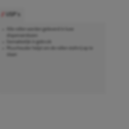
USP's
Alle rollen worden geleverd in luxe
dispenserdozen
Gemakkelijk in gebruik
Muurhouder helpt om de rollen stofvrij op te
slaan