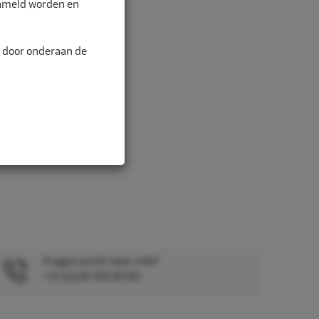
zameld worden en
n door onderaan de
Vragen en/of meer info?
+31 (0)26 750 83 83