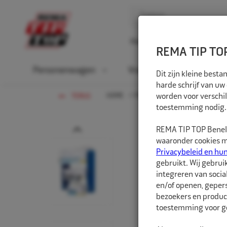
Home
Over ons
D
REMA TIP TOP
Personenwagen
Vrachtwagen
La
Dit zijn kleine bes
harde schrijf van uw
HOME
PERSONENWAGEN
worden voor verschil
PAKKETT
TERUG
toestemming nodig.
Prev
REMA TIP TOP Benelu
waaronder cookies me
Privacybeleid en hu
gebruikt. Wij gebrui
integreren van socia
en/of openen, gepers
bezoekers en produc
toestemming voor ge