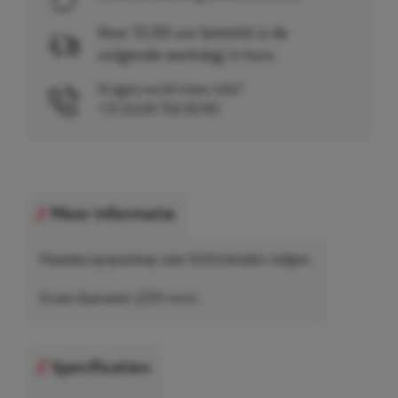
Voor 15.00 uur besteld is de
volgende werkdag in huis.
Vragen en/of meer info?
+31 (0)26 750 83 83
Meer informatie
Haweka opspankap voor lichtmetalen velgen.
Grote diameter (220 mm).
Specificaties