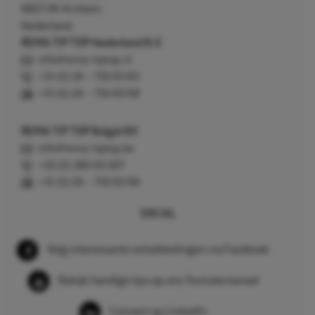
6827 AV Arnhem
Nederland
REMA TIP TOP Nederland B.V.
info@rema-tiptop.nl
+31 (0) 26 – 750 83 83
+31 (0) 26 – 750 83 98
REMA TIP TOP België BV
info@rema-tiptop.be
+32 (0) 380 83 307
+31 (0) 26 – 750 83 98
SOCIAL
Volg interessante ontwikkelingen via Facebook
Bekijk handige tips op ons Youtube kanaal
Connect op LinkedIn