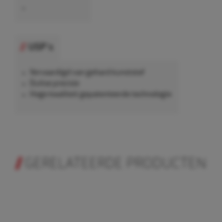
•
USP's
Vervaardigd van gehard kunststof
Duitse precisie
Hoge kwaliteit gepatenteerde technologie
GERELATEERDE PRODUCTEN