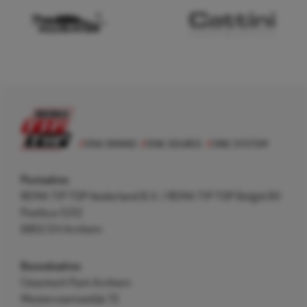
Postadres
REMA TIP TOP Nederland B.V. / REMA TIP TOP België BV
Postbus 5312
6802 EH Arnhem
Bezoekadres
Cleantech Park Arnhem
Westervoortsedijk 73