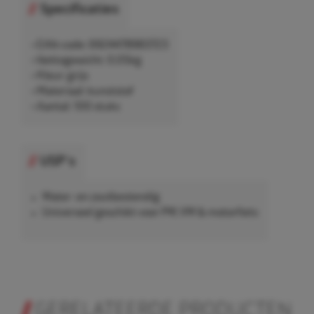
Specificaties
• EAN-code: 6924478983723
• Nettogewicht: 0,05kg
• Kleur: grijs
• Materiaal: kunststof
• Aantal: 100 stuks
USP's
Water- en zoutbestendig
Universeel geschikt voor PW, VW & motorfiets
GERELATEERDE PRODUCTEN