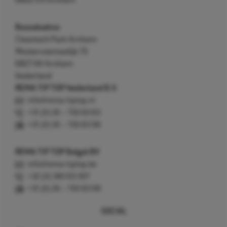
6802 EH Arnhem
Bezoekadres
Cleantech Park Arnhem
Westervoortsedijk 73
6827 AV Arnhem
Nederland
REMA TIP TOP Nederland B.V.
info@rema-tiptop.nl
+31 (0) 26 – 750 83 83
+31 (0) 26 – 750 83 98
REMA TIP TOP België BV
info@rema-tiptop.be
+32 (0) 380 83 307
+31 (0) 26 – 750 83 98
SOCIAL