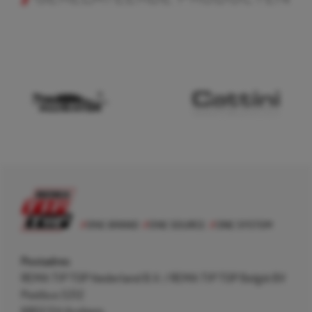
Postadres
REMA TIP TOP Nederland B.V. / REMA TIP TOP België BV
Postbus 5312