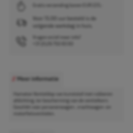
Gratis verzending boven EUR 225,-
Voor 15.00 uur besteld is de
volgende werkdag in huis.
Vragen en/of meer info?
+31 (0)26 750 83 83
Meer informatie
Hamaton Ventieldop van kunststof met rubberen
afdichting, ter bescherming van de ventielkern.
Geschikt voor personenwagen-, vrachtwagen- en
motorfietsventielen.