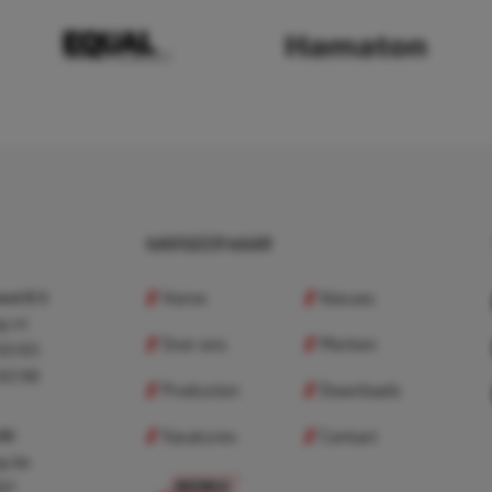
NAVIGEER NAAR
Home
Nieuws
nd B.V.
p.nl
Over ons
Merken
 83 83
 83 98
Producten
Downloads
Vacatures
Contact
 BV
p.be
307