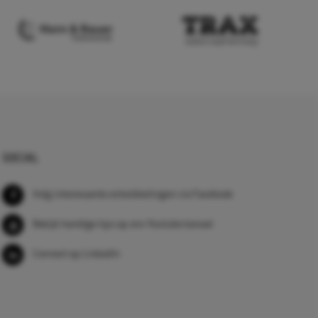
SOCIAL
Volg interessante ontwikkelingen via Facebook
Bekijk handige tips op ons Youtube kanaal
Connect op LinkedIn