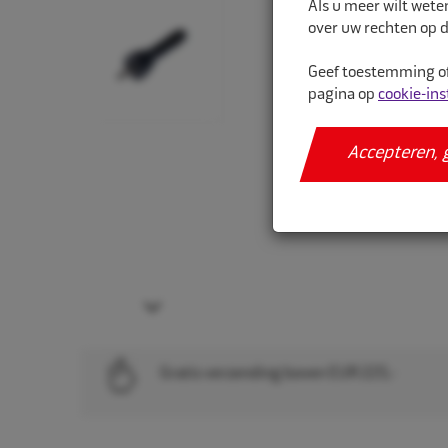
Als u meer wilt wete
over uw rechten op d
Geef toestemming of
pagina op
cookie-ins
Accepteren, 
Next
Gratis verzending boven EUR 225,-