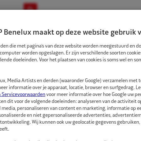
ownloads
Nieuws
Merken
Contact
 Benelux maakt op deze website gebruik v
ndbouw-OTR-EM
Motorfiets
E-Bike
tanden die met pagina’s van deze website worden meegestuurd en d
 computer worden opgeslagen. Er zijn verschillende soorten cookie
lende doeleinden. Voor het plaatsen van cookies is soms wel en s
ODUCTEN
HAMATON TPMS VENTIEL RUBBER 43MM HAAKS AANSLUITING 6-
5625632
x, Media Artists en derden (waaronder Google) verzamelen met 
Hamaton TPMS ve
er informatie over je apparaat, locatie, browser en surfgedrag. L
aansluiting 6-208
n Servicevoorwaarden
voor meer informatie over hoe Google uw p
ken dit voor de volgende doeleinden: analyseren van de activiteit o
l media, personaliseren van content en marketing, informatie op 
Hamaton TPMS ventiel 
onaliseerde en niet gepersonaliseerde advertenties, advertentieme
TG1D sensoren. Met spec
tontwikkeling. Wij kunnen ook uw geolocatie gegevens gebruiken, 
sensoren.
eft.