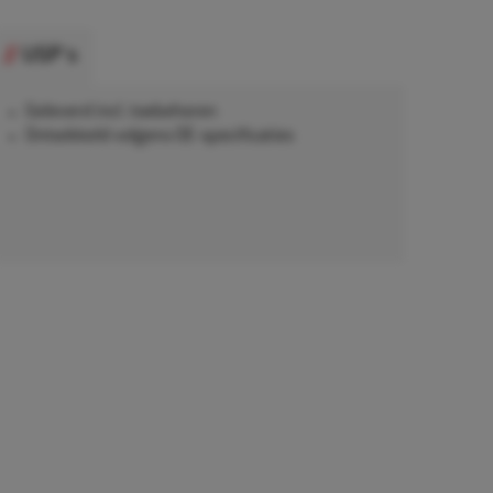
USP's
Geleverd incl. toebehoren
Ontwikkeld volgens OE-specificaties