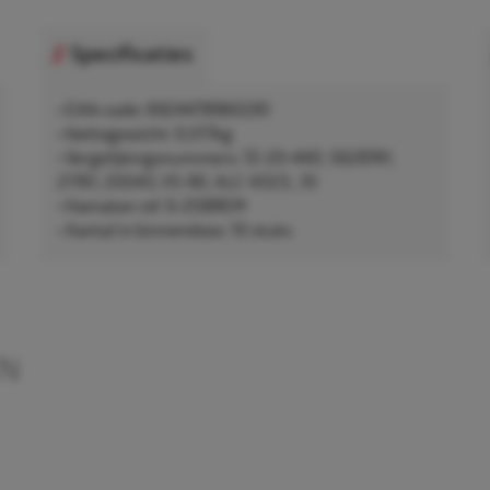
Specificaties
• EAN-code: 6924478960281
• Nettogewicht: 0,017kg
• Vergelijkingsnummers: 72-20-440, 5628741,
21761, 20043, VS-90, ALC-V023_10
• Hamaton ref. 6-208REM
• Aantal in binnendoos: 10 stuks
EN