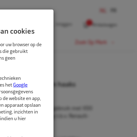
0
Inloggen
Winkelwagen
an cookies
Fiets
Zoek Op Merk
oor uw browser op de
s die gebruikt
oms geen
208
technieken
ntiel rubber 43mm haaks
ees het
Google
ersoonsgegevens
p de website en app,
een apparaat opslaan
rubber, geschikt voor gebruik met VDO
ting, inzichten in
iale haaks aansluiting t.b.v. Renault-
indien u hier