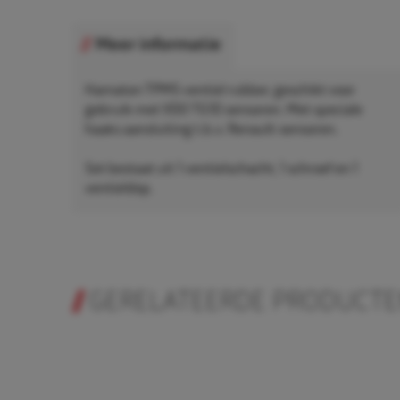
Meer informatie
Hamaton TPMS ventiel rubber, geschikt voor
gebruik met VDO TG1D sensoren. Met speciale
haaks aansluiting t.b.v. Renault-sensoren.
Set bestaat uit 1 ventielschacht, 1 schroef en 1
ventieldop.
GERELATEERDE PRODUCT