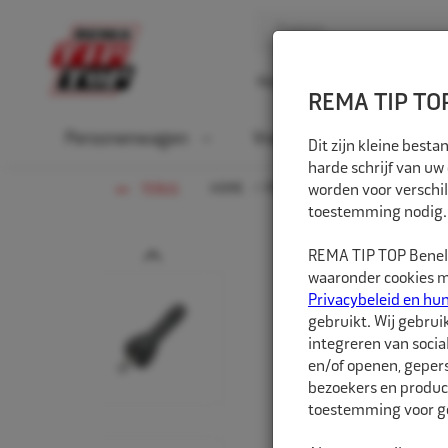
Home
Over ons
D
REMA TIP TOP
Personenwagen
Vrachtwagen
La
Dit zijn kleine bes
harde schrijf van uw
HOME
PERSONENWAGEN
worden voor verschil
TPMS PR
TERUG
toestemming nodig.
Prev
REMA TIP TOP Benelu
waaronder cookies me
Privacybeleid en hu
gebruikt. Wij gebrui
integreren van socia
en/of openen, gepers
bezoekers en produc
toestemming voor ge