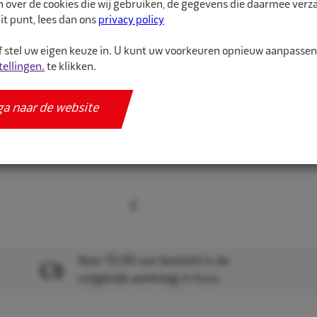
n over de cookies die wij gebruiken, de gegevens die daarmee ver
Set bestaat uit 1 ventie
it punt, lees dan ons
privacy policy
 stel uw eigen keuze in. U kunt uw voorkeuren opnieuw aanpasse
Meer informatie
tellingen.
te klikken.
Specificaties
ga naar de website
Voor 15.00 uur besteld is de
volgende werkdag in huis.