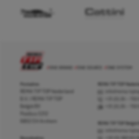
Postadres
REMA TIP TOP Nederla
REMA TIP TOP Nederland
info@rema-tipto
B.V. / REMA TIP TOP
+31 (0) 26 – 750
België BV
+31 (0) 26 – 750
Postbus 5312
6802 EH Arnhem
REMA TIP TOP België
info@rema-tipto
Bezoekadres
+32 (0) 380 83 