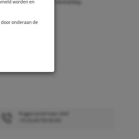
zameld worden en
lschacht, 1 schroef en 1 ventieldop.
n door onderaan de
Vragen en/of meer info?
+31 (0)26 750 83 83