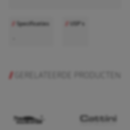
Specificaties
USP's
•
GERELATEERDE PRODUCTEN