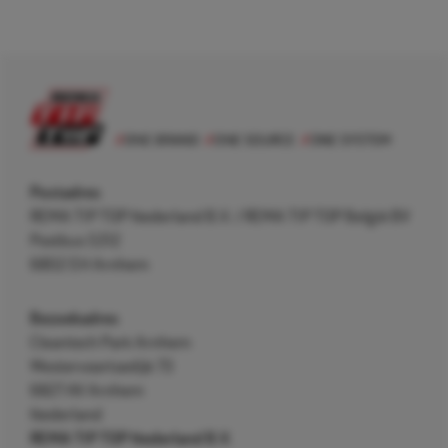
Postadres
REMA TIP TOP Nederland B.V. / REMA TIP TOP België BV
Postbus 5312
6802 EH Arnhem
Bezoekadres
Cleantech Park Arnhem
Westervoortsedijk 73
6827 AV Arnhem
Nederland
REMA TIP TOP Nederland B.V.