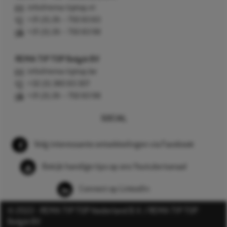
info@rema-tiptop.nl
+31 (0) 26 – 750 83 83
+31 (0) 26 – 750 83 98
REMA TIP TOP België BV
info@rema-tiptop.be
+32 (0) 380 83 307
+31 (0) 26 – 750 83 98
SOCIAL
Volg interessante ontwikkelingen via Facebook
Bekijk handige tips op ons Youtube kanaal
Connect op LinkedIn
© 2022 - REMA TIP TOP Nederland B.V. / REMA TIP TOP
België BV