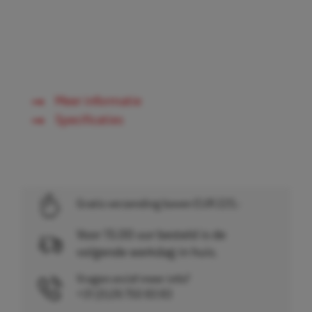
Meer informatie
Specificaties
Gratis verzending boven EUR 225,-
Voor 15.00 uur besteld is de
volgende werkdag in huis.
Vragen en/of meer info?
+31 (0)26 750 83 83