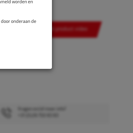
zameld worden en
n door onderaan de
Bekijk product video
Vragen en/of meer info?
+31 (0)26 750 83 83