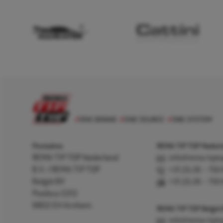
Postadres
REMA TIP TOP Nederla
REMA TIP TOP Nederland
info@rema-tipto
B.V. / REMA TIP TOP
+31 (0) 26 – 750
België BV
+31 (0) 26 – 750
Postbus 5312
6802 EH Arnhem
REMA TIP TOP België
info@rema-tipto