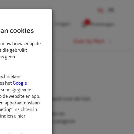
0
Inloggen
Winkelwagen
an cookies
Fiets
Zoek Op Merk
oor uw browser op de
s die gebruikt
oms geen
technieken
ees het
Google
ersoonsgegevens
p de website en app,
r het losstoten van de band over de hiel.
een apparaat opslaan
ting, inzichten in
igheidsbril, handschoenen en
indien u hier
en te vinden onder de categorie
mingsmiddelen".