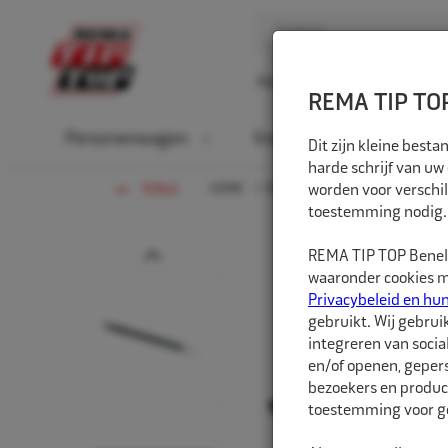
Home
Over ons
D
REMA TIP TOP
Personenwagen
Vrachtwagen
La
Dit zijn kleine bes
harde schrijf van uw
HOME
VRACHTWAGEN
worden voor verschil
WERKPLAAT
TERUG
toestemming nodig.
Prev
REMA TIP TOP Benelu
waaronder cookies me
Privacybeleid en hu
gebruikt. Wij gebrui
integreren van socia
en/of openen, gepers
bezoekers en produc
toestemming voor ge