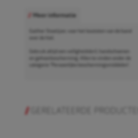
Meer informatie
Gaither Stootijzer, voor het losstoten van de band
over de hiel.
Gebruik altijd een veiligheidsbril, handschoenen
en gehoorbescherming. Allen te vinden onder de
categorie "Persoonlijke beschermingsmiddelen".
GERELATEERDE PRODUCT