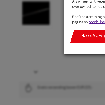
Als u meer wilt wete
over uw rechten op d
Geef toestemming of
pagina op
cookie-ins
Accepteren, 
Next
Gratis verzending boven EUR 225,-