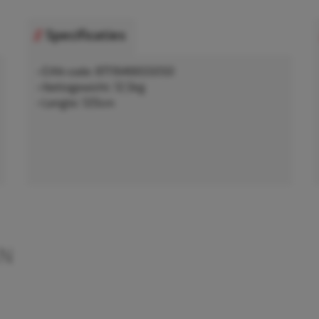
Specificaties
• EAN-code: 8711646655050
• Nettogewicht: 12,5kg
• Lengte: 120cm
EN