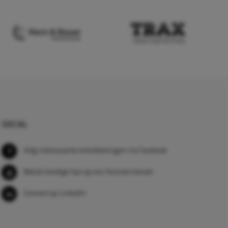
SOCIAL
Volg interessante ontwikkelingen via Facebook
Bekijk handige tips op ons Youtube kanaal
Connect op LinkedIn