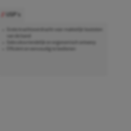
USP's
Grote krachtoverdracht voor makkelijk losstoten
van de band
Gebruiksvriendelijk en ergonomisch ontwerp
Efficiënt en eenvoudig te bedienen