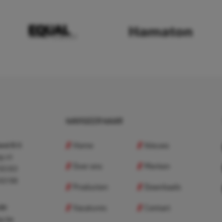
NAVIGEER NAAR
Home
Nieuws
nd B.V.
p.nl
Over ons
Merken
 83 83
 83 98
Producten
Downloads
Vacatures
Contact
 BV
p.be