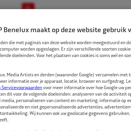
ownloads
Nieuws
Merken
Contact
 Benelux maakt op deze website gebruik v
ndbouw-OTR-EM
Motorfiets
E-Bike
tanden die met pagina’s van deze website worden meegestuurd en d
 computer worden opgeslagen. Er zijn verschillende soorten cookie
lende doeleinden. Voor het plaatsen van cookies is soms wel en s
SGEREEDSCHAPPEN
GAITHER STOOTIJZER
1009201
x, Media Artists en derden (waaronder Google) verzamelen met 
Gaither Stootijzer
er informatie over je apparaat, locatie, browser en surfgedrag. L
n Servicevoorwaarden
voor meer informatie over hoe Google uw p
ken dit voor de volgende doeleinden: analyseren van de activiteit o
Gaither Stootijzer, voo
l media, personaliseren van content en marketing, informatie op 
onaliseerde en niet gepersonaliseerde advertenties, advertentieme
Gebruik altijd een veil
tontwikkeling. Wij kunnen ook uw geolocatie gegevens gebruiken, 
gehoorbescherming. All
eft.
"Persoonlijke bescher