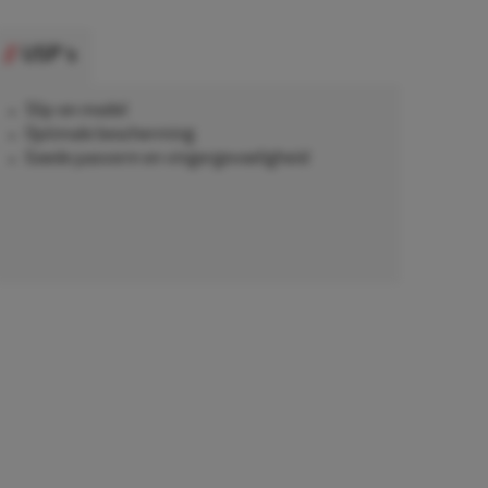
USP's
Slip-on model
Optimale bescherming
Goede pasvorm en vingergevoeligheid