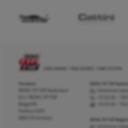
Postadres
REMA TIP TOP Nederla
REMA TIP TOP Nederland
info@rema-tipto
B.V. / REMA TIP TOP
+31 (0) 26 – 750
België BV
+31 (0) 26 – 750
Postbus 5312
6802 EH Arnhem
REMA TIP TOP België
info@rema-tipto