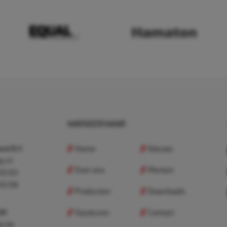
NAVIGEER NAAR
Home
Nieuws
nd B.V.
p.nl
Over ons
Merken
 83 83
 83 98
Producten
Downloads
Vacatures
Contact
 BV
p.be