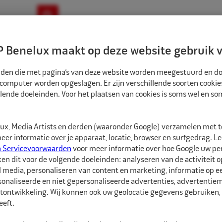
ownloads
Nieuws
Merken
Contact
 Benelux maakt op deze website gebruik v
ndbouw-OTR-EM
Motorfiets
E-Bike
tanden die met pagina’s van deze website worden meegestuurd en d
 computer worden opgeslagen. Er zijn verschillende soorten cookie
lende doeleinden. Voor het plaatsen van cookies is soms wel en s
HERMINGSMIDDELEN
OXXA WERKHANDSCHOEN GEITENLEER WIT/BLAUW KAT
EX8890066
x, Media Artists en derden (waaronder Google) verzamelen met 
OXXA Werkhandsch
er informatie over je apparaat, locatie, browser en surfgedrag. L
maat 10
n Servicevoorwaarden
voor meer informatie over hoe Google uw p
ken dit voor de volgende doeleinden: analyseren van de activiteit o
l media, personaliseren van content en marketing, informatie op 
OXXA Werkhandschoen v
onaliseerde en niet gepersonaliseerde advertenties, advertentieme
buitengewoon soepele
tontwikkeling. Wij kunnen ook uw geolocatie gegevens gebruiken, 
eft.