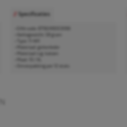
Specificaties
• EAN-code: 8718249003066
• Nettogewicht: 58 gram
• Type: 11-441
• Materiaal: geitenleder
• Materiaal rug: katoen
• Maat: 10 / XL
• Omverpakking per 12 stuks
EN