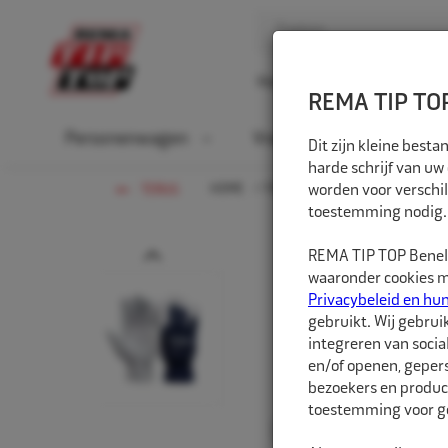
Home
Over ons
D
REMA TIP TOP
Personenwagen
Vrachtwagen
La
Dit zijn kleine bes
harde schrijf van uw
HOME
FIETS
worden voor verschil
PERSOONLIJKE BESC
TERUG
toestemming nodig.
Prev
REMA TIP TOP Benelu
waaronder cookies me
Privacybeleid en hu
gebruikt. Wij gebrui
integreren van socia
en/of openen, gepers
bezoekers en produc
toestemming voor ge