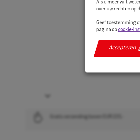
Als u meer wilt wete
over uw rechten op d
Geef toestemming of
pagina op
cookie-ins
Accepteren, 
Next
Gratis verzending boven EUR 225,-