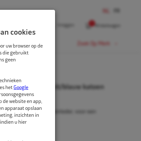
0
Inloggen
Winkelwagen
an cookies
Fiets
Zoek Op Merk
oor uw browser op de
s die gebruikt
oms geen
OEN MAAT 10
technieken
oen geitenleer wit/blauw katoen
ees het
Google
ersoonsgegevens
p de website en app,
een apparaat opslaan
an hoogwaardig geitenleder, voor een
ting, inzichten in
 pasvorm.
indien u hier