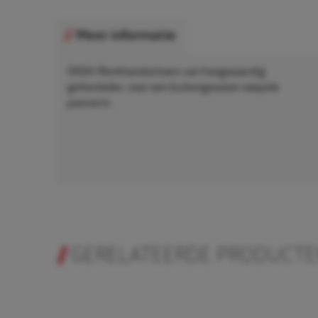
Meer informatie
OXXA Werkhandschoen van hoogwaardig
geitenleder, voor een buitengewoon soepele
pasvorm.
GERELATEERDE PRODUCT