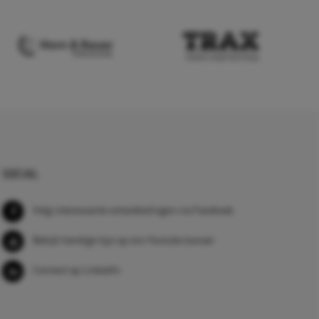
SOCIAL
Volg interessante ontwikkelingen via Facebook
Bekijk handige tips op ons Youtube kanaal
Connect op LinkedIn