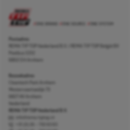
Postadres
REMA TIP TOP Nederland B.V. / REMA TIP TOP België BV
Postbus 5312
6802 EH Arnhem
Bezoekadres
Cleantech Park Arnhem
Westervoortsedijk 73
6827 AV Arnhem
Nederland
REMA TIP TOP Nederland B.V.
info@rema-tiptop.nl
+31 (0) 26 – 750 83 83