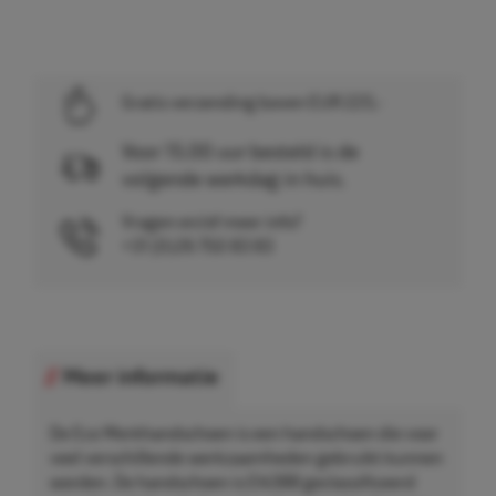
Gratis verzending boven EUR 225,-
Voor 15.00 uur besteld is de
volgende werkdag in huis.
Vragen en/of meer info?
+31 (0)26 750 83 83
Meer informatie
De Eco Werkhandschoen is een handschoen die voor
veel verschillende werkzaamheden gebruikt kunnen
worden. De handschoen is EN388 geclassificeerd