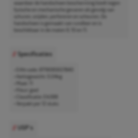
waardoor de handschoen bescherming biedt tegen
fysische en mechanische gevaren als gevolg van
schuren, snijden, perforeren en scheuren. De
handschoen is gemaakt van rundleer en is
beschikbaar in de maten 9, 10 en 11.
Specificaties
• EAN-code: 8719085657840
• Nettogewicht: 0,04kg
• Maat: 11
• Kleur: geel
• Classificatie: EN388
• Verpakt per 12 stuks
USP's