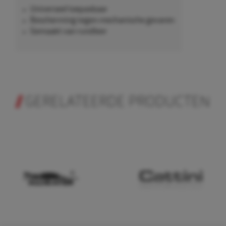
Universeel toepasbaar
Bescherming tegen mechanische gevaren
Gemaakt van rundleer
GERELATEERDE PRODUCTEN