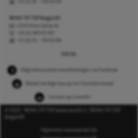
+31 (0) 26 – 750 83 98
REMA TIP TOP België BV
info@rema-tiptop.be
+32 (0) 380 83 307
+31 (0) 26 – 750 83 98
SOCIAL
Volg interessante ontwikkelingen via Facebook
Bekijk handige tips op ons Youtube kanaal
Connect op LinkedIn
© 2022 - REMA TIP TOP Nederland B.V. / REMA TIP TOP
België BV
Algemene voorwaarden NL