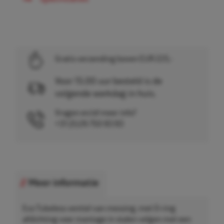
Gratis verzending boven EUR 225,-
Voor 15.00 uur besteld is de
volgende werkdag in huis.
Vragen en/of meer info?
+31 (0)26 750 83 83
Meer informatie
Eco Tubeless ventiel van messing, met O-ring
afdichting voor montage in stalen velgen met een