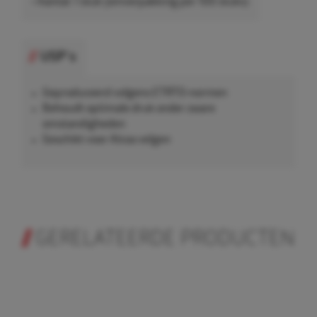
• Aantal: 1 stuk (omverpakking per 100 stuks)
USP's
Geproduceerd volgens ETRTO-normen
Behoudt optimale druk onder zware
omstandigheden
Geschikt voor Alcoa velgen
GERELATEERDE PRODUCTEN