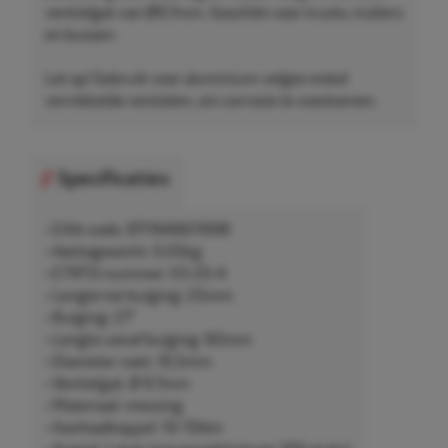
ventielgat van Ø9,7mm. Geschikt voor trucks, trailers
en bussen.
Let op! Gebruik voor aluminium velgen enkel
vernikkelde ventielen, om corrosie te voorkomen.
Specificaties
• EAN-code: 8711646611698
• Nettogewicht: 0,05kg
• ETRTO-nummer: V3-20-4
• Lengte tot buiging: 25mm
• Buiging: 27°
• Lengte vanaf buiging: 60mm
• Diameter voet: 16,5mm
• Ventielgat: Ø 9,7mm
• Materiaal: messing
• Aanhaalkoppel: 10-15Nm