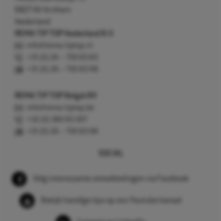
6827 AV Arnhem
Nederland
REMA TIP TOP Nederland B.V.
info@rema-tiptop.nl
+31 (0) 26 – 750 83 83
+31 (0) 26 – 750 83 98
REMA TIP TOP België BV
info@rema-tiptop.be
+32 (0) 380 83 307
+31 (0) 26 – 750 83 98
SOCIAL
Volg interessante ontwikkelingen via Facebook
Bekijk handige tips op ons Youtube kanaal