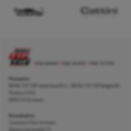
Postadres
REMA TIP TOP Nederland B.V. / REMA TIP TOP België BV
Postbus 5312
6802 EH Arnhem
Bezoekadres
Cleantech Park Arnhem
Westervoortsedijk 73