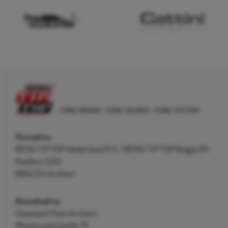
Postadres
REMA TIP TOP Nederland B.V. / REMA TIP TOP België BV
Postbus 5312
6802 EH Arnhem
Bezoekadres
Cleantech Park Arnhem
Westervoortsedijk 73