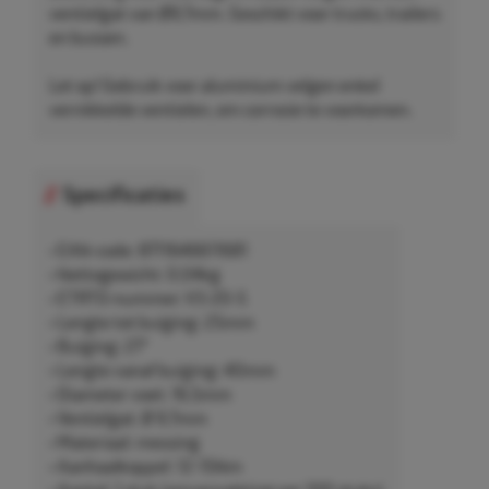
ventielgat van Ø9,7mm. Geschikt voor trucks, trailers
en bussen.
Let op! Gebruik voor aluminium velgen enkel
vernikkelde ventielen, om corrosie te voorkomen.
Specificaties
• EAN-code: 8711646611681
• Nettogewicht: 0,04kg
• ETRTO-nummer: V3-20-5
• Lengte tot buiging: 25mm
• Buiging: 27°
• Lengte vanaf buiging: 40mm
• Diameter voet: 16,5mm
• Ventielgat: Ø 9,7mm
• Materiaal: messing
• Aanhaalkoppel: 12-15Nm