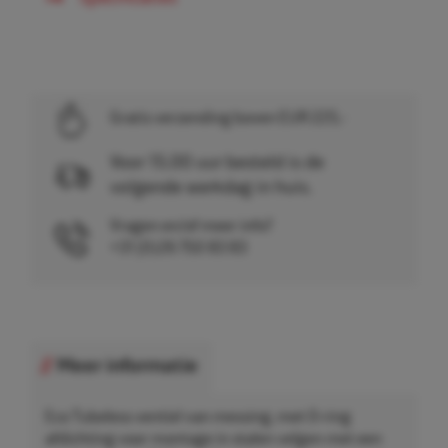
Gratis verzending boven EUR 225,-
Voor 15.00 uur besteld is de
volgende werkdag in huis.
Vragen en/of meer info?
+31 (0)26 750 83 83
Meer informatie
Eco Tubeless ventiel van messing, met O-ring
afdichting voor montage in stalen velgen met een