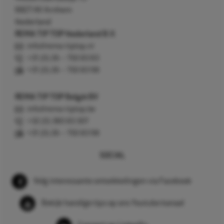
6827 AV Arnhem
Nederland
REMA TIP TOP Nederland B.V.
info@rema-tiptop.nl
+31 (0) 26 – 750 83 83
+31 (0) 26 – 750 83 98
REMA TIP TOP België BV
info@rema-tiptop.be
+32 (0) 380 83 307
+31 (0) 26 – 750 83 98
SOCIAL
Volg interessante ontwikkelingen via Facebook
Bekijk handige tips op ons Youtube kanaal