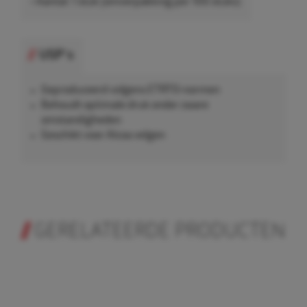
• Aantal: 1 stuk (omverpakking per 100 stuks)
USP's
Geproduceerd volgens ETRTO-normen
Behoudt optimale druk onder zware
omstandigheden
Geschikt voor Alcoa velgen
GERELATEERDE PRODUCTEN