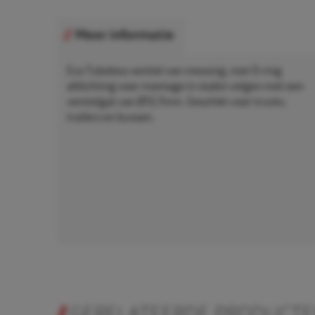
Meer informatie
Eco Tubeless ventiel van messing, met O-ring
afdichting voor montage in stalen velgen met een
ventielgat van Ø15,7mm. Geschikt voor trucks,
trailers en bussen.