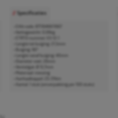
Specificaties
• EAN-code: 8711646611667
• Nettogewicht: 0,06kg
• ETRTO-nummer: V3-12-1
• Lengte tot buiging: 21,5mm
• Buiging: 90°
• Lengte vanaf buiging: 40mm
• Diameter voet: 26mm
• Ventielgat: Ø 15,7mm
• Materiaal: messing
• Aanhaalkoppel: 25-31Nm
• Aantal: 1 stuk (omverpakking per 100 stuks)