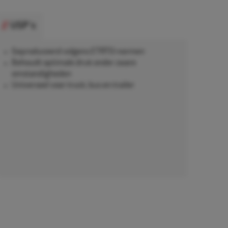
USP's
Geproduceerd volgens ETRTO-normen
Behoudt optimale druk onder zware
omstandigheden
Universeel voor truck, bus en trailer