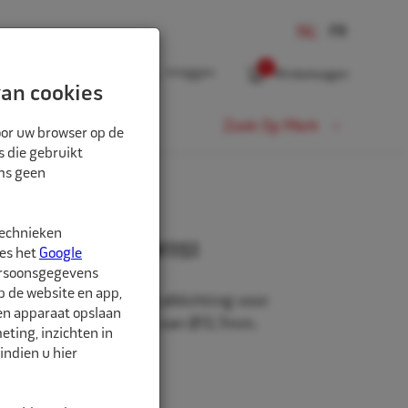
0
Inloggen
Winkelwagen
an cookies
Fiets
Zoek Op Merk
oor uw browser op de
s die gebruikt
oms geen
technieken
iel VW 40MSF/16 W1151
ees het
Google
ersoonsgegevens
p de website en app,
an messing, met O-ring afdichting voor
een apparaat opslaan
gen met een ventielgat van Ø15,7mm.
ting, inzichten in
railers en bussen.
indien u hier