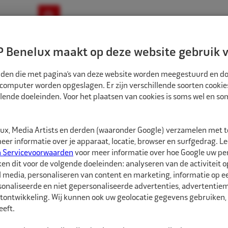
ownloads
Nieuws
Merken
Contact
 Benelux maakt op deze website gebruik v
ndbouw-OTR-EM
Motorfiets
E-Bike
tanden die met pagina’s van deze website worden meegestuurd en d
 computer worden opgeslagen. Er zijn verschillende soorten cookie
lende doeleinden. Voor het plaatsen van cookies is soms wel en s
ECO TUBELESS VENTIEL VW 40MSF/16 W1151
5626609A
x, Media Artists en derden (waaronder Google) verzamelen met 
Eco Tubeless vent
er informatie over je apparaat, locatie, browser en surfgedrag. L
n Servicevoorwaarden
voor meer informatie over hoe Google uw p
ken dit voor de volgende doeleinden: analyseren van de activiteit o
Eco Tubeless ventiel v
l media, personaliseren van content en marketing, informatie op 
montage in stalen vel
onaliseerde en niet gepersonaliseerde advertenties, advertentieme
Geschikt voor trucks, t
tontwikkeling. Wij kunnen ook uw geolocatie gegevens gebruiken, 
eft.