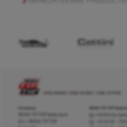
GERELATEERDE PRODUCT
Postadres
REMA TIP TOP Nederla
REMA TIP TOP Nederland
info@rema-tipto
B.V. / REMA TIP TOP
+31 (0) 26 – 750