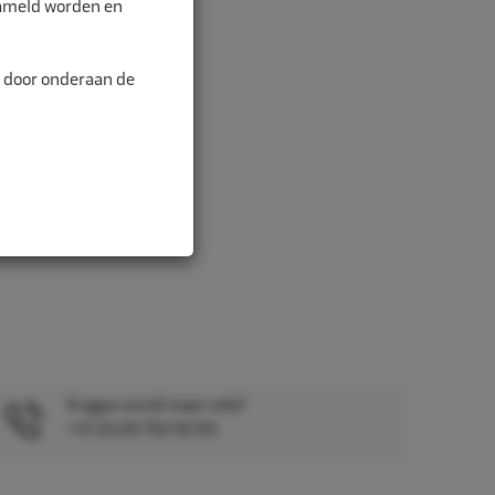
zameld worden en
n door onderaan de
Vragen en/of meer info?
+31 (0)26 750 83 83