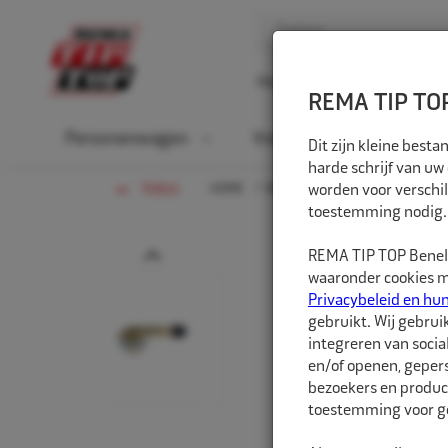
Home
Over ons
D
REMA TIP TOP
Personenwagen
Vrachtwagen
La
Dit zijn kleine bes
harde schrijf van uw
HOME
VRACHTWAGEN
worden voor verschil
VENTIELEN
TERUG
toestemming nodig.
Prev
REMA TIP TOP Benelu
waaronder cookies me
Privacybeleid en hu
gebruikt. Wij gebrui
integreren van socia
en/of openen, gepers
bezoekers en produc
toestemming voor ge