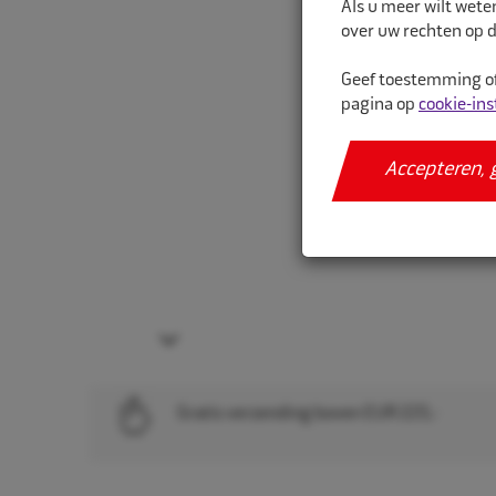
Als u meer wilt wete
over uw rechten op d
Geef toestemming of
pagina op
cookie-ins
Accepteren, 
Next
Gratis verzending boven EUR 225,-