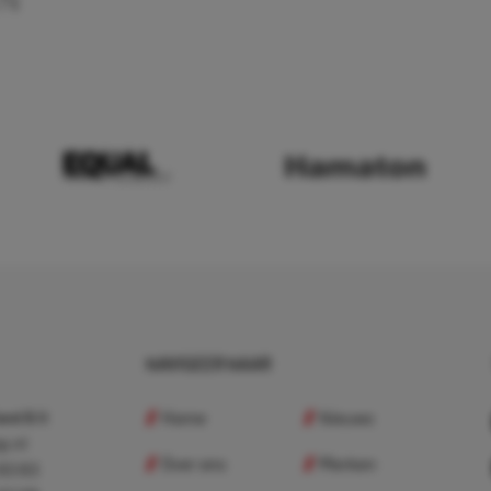
EN
NAVIGEER NAAR
Home
Nieuws
nd B.V.
p.nl
Over ons
Merken
 83 83