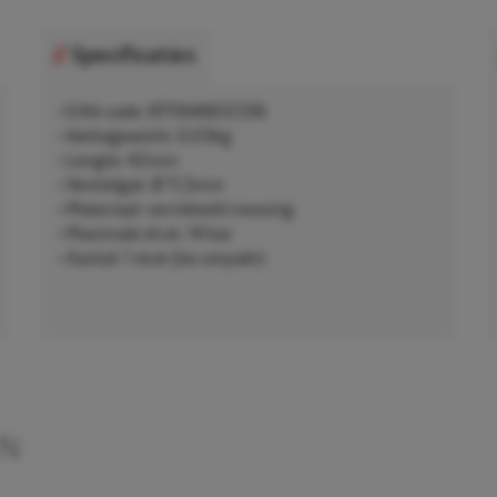
Specificaties
• EAN-code: 8711646612336
• Nettogewicht: 0,03kg
• Lengte: 42mm
• Ventielgat: Ø 11,3mm
• Materiaal: vernikkeld messing
• Maximale druk: 14 bar
• Aantal: 1 stuk (los verpakt)
EN