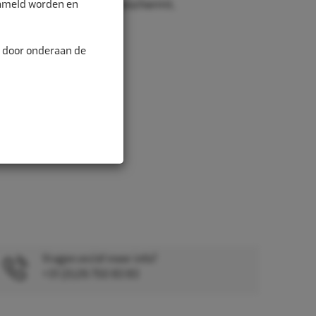
zameld worden en
 die de lak van de velg beschermt.
n door onderaan de
Vragen en/of meer info?
+31 (0)26 750 83 83