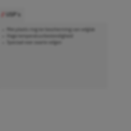
USP's
Met plastic ring ter bescherming van velglak
Hoge temperatuurbestendigheid
Speciaal voor zwarte velgen