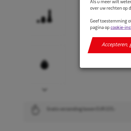
Als u meer wilt wete
over uw rechten op d
Geef toestemming of
pagina op
cookie-ins
Accepteren, 
Next
Gratis verzending boven EUR 225,-