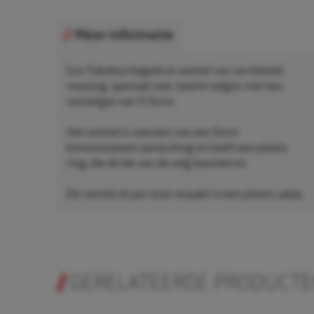
Meer informatie
Eco Tubeless hogedruk ventiel van vernikkeld
messing, speciaal voor zwarte velgen met een
ventielgat van 11,3mm.
Het ventiel is voorzien van een 5mm
binnenzeskant aansluiting en heeft een plastic
ring, die de lak van de velg beschermt.
Dit ventiel zit per stuk verpakt in een plastic zakje.
GERELATEERDE PRODUCT