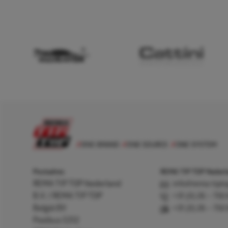
Postadres
REMA TIP TOP Nederla
REMA TIP TOP Nederland
info@rema-tipto
B.V. / REMA TIP TOP
+31 (0) 26 – 750
België BV
+31 (0) 26 – 750
Postbus 5312