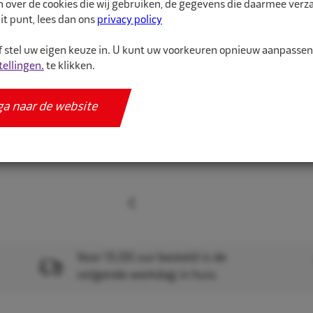
n over de cookies die wij gebruiken, de gegevens die daarmee ver
heeft een plastic ring,
it punt, lees dan ons
privacy policy
Dit ventiel zit ...
 stel uw eigen keuze in. U kunt uw voorkeuren opnieuw aanpasse
tellingen.
te klikken.
Meer informatie
ga naar de website
Specificaties
Voor 15.00 uur besteld is de
volgende werkdag in huis.