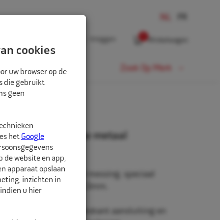
0
Inloggen
Winkelwagen
an cookies
Fiets
Zoek Op Merk
oor uw browser op de
s die gebruikt
oms geen
technieken
druk ventiel PW zw metaal
ees het
Google
ersoonsgegevens
p de website en app,
een apparaat opslaan
ventiel van vernikkeld messing, speciaal
ting, inzichten in
t een ventielgat van 11,3mm.
indien u hier
n van een 5mm binnenzeskant aansluiting en