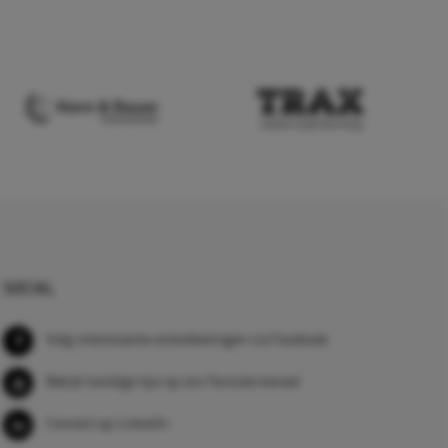
SOCIAL
Volg interessante ontwikkelingen via Facebook
Bekijk handige tips op ons Youtube kanaal
Connect op LinkedIn