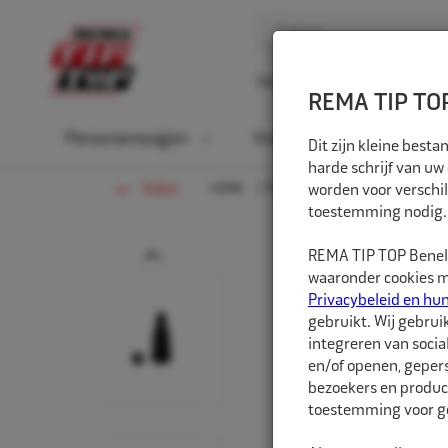
Home
Over ons
D
REMA TIP TOP
Personenwagen
Vrachtwagen
La
Dit zijn kleine bes
harde schrijf van uw
HOME
PERSONENWAGEN
worden voor verschil
VENTIEL
TERUG
toestemming nodig.
Prev
REMA TIP TOP Benelu
waaronder cookies me
Privacybeleid en hu
gebruikt. Wij gebrui
integreren van socia
en/of openen, gepers
bezoekers en produc
toestemming voor ge