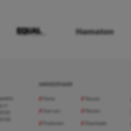
NAVIGEER NAAR
Home
Nieuws
nd B.V.
p.nl
Over ons
Merken
 83 83
 83 98
Producten
Downloads