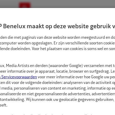
ownloads
Nieuws
Merken
Contact
 Benelux maakt op deze website gebruik v
ndbouw-OTR-EM
Motorfiets
E-Bike
tanden die met pagina’s van deze website worden meegestuurd en d
 computer worden opgeslagen. Er zijn verschillende soorten cookie
lende doeleinden. Voor het plaatsen van cookies is soms wel en s
EN
ECO TUBELESS HOGEDRUK VENTIEL PW ZW METAAL 42MS/11,3 1ST
AL512563AZW-1
x, Media Artists en derden (waaronder Google) verzamelen met 
Eco Tubeless hoge
er informatie over je apparaat, locatie, browser en surfgedrag. L
42MS/11,3 1st
n Servicevoorwaarden
voor meer informatie over hoe Google uw p
ken dit voor de volgende doeleinden: analyseren van de activiteit o
l media, personaliseren van content en marketing, informatie op 
Eco Tubeless hogedruk 
onaliseerde en niet gepersonaliseerde advertenties, advertentieme
voor zwarte velgen me
tontwikkeling. Wij kunnen ook uw geolocatie gegevens gebruiken, 
eft.
Het ventiel is voorzie