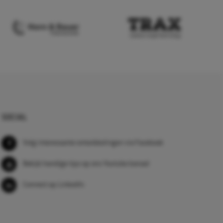
SOCIAL
Volg interessante ontwikkelingen via Facebook
Bekijk handige tips op ons Youtube kanaal
Connect op LinkedIn