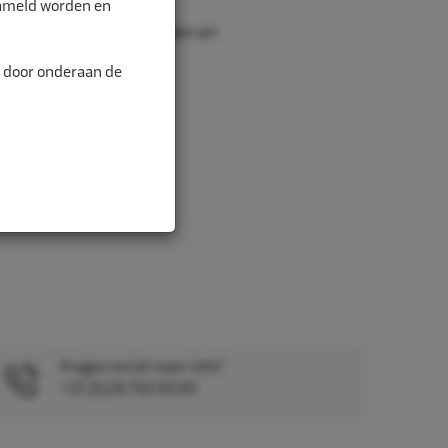
zameld worden en
igheidsbril, handschoenen en
n door onderaan de
Vragen en/of meer info?
+31 (0)26 750 83 83