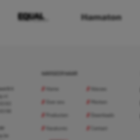
NAVIGEER NAAR
Home
Nieuws
nd B.V.
p.nl
Over ons
Merken
 83 83
 83 98
Producten
Downloads
Vacatures
Contact
 BV
p.be