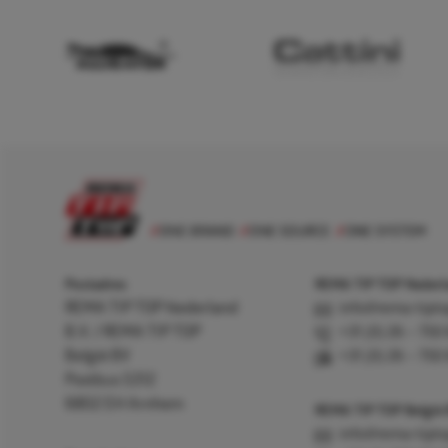
Postadres
REMA TIP TOP Nederla
REMA TIP TOP Nederland
info@rema-tipto
B.V. / REMA TIP TOP
+31 (0) 26 – 750
België BV
+31 (0) 26 – 750
Postbus 5312
6802 EH Arnhem
REMA TIP TOP België
info@rema-tipto