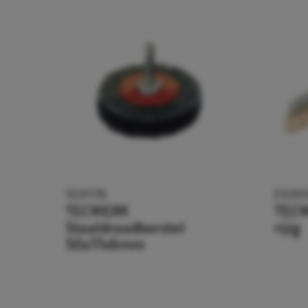
1031176
EX301
TECWERK
TECW
Staaldraadborstel
rijig
50x17x6mm