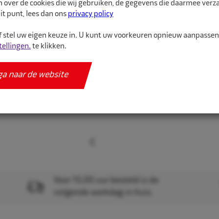
n over de cookies die wij gebruiken, de gegevens die daarmee ver
it punt, lees dan ons
privacy policy
Gebruik altijd een veil
gehoorbeschermin...
 stel uw eigen keuze in. U kunt uw voorkeuren opnieuw aanpasse
tellingen.
te klikken.
Meer informatie
ga naar de website
Specificaties
Voor 15.00 uur besteld is de
volgende werkdag in huis.