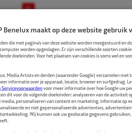
ownloads
Nieuws
Merken
Contact
 Benelux maakt op deze website gebruik v
ndbouw-OTR-EM
Motorfiets
E-Bike
tanden die met pagina’s van deze website worden meegestuurd en d
 computer worden opgeslagen. Er zijn verschillende soorten cookie
lende doeleinden. Voor het plaatsen van cookies is soms wel en s
SCHAPPEN
FLEXOVIT STAALDRAADBORSTEL 40X9X6MM
1031138
x, Media Artists en derden (waaronder Google) verzamelen met 
Flexovit Staaldr
er informatie over je apparaat, locatie, browser en surfgedrag. L
n Servicevoorwaarden
voor meer informatie over hoe Google uw p
ken dit voor de volgende doeleinden: analyseren van de activiteit o
Flexovit ronde staaldr
l media, personaliseren van content en marketing, informatie op 
opruwen van metalen 
onaliseerde en niet gepersonaliseerde advertenties, advertentieme
tontwikkeling. Wij kunnen ook uw geolocatie gegevens gebruiken, 
Met een aandrijfschac
eft.
boormachine of bandr