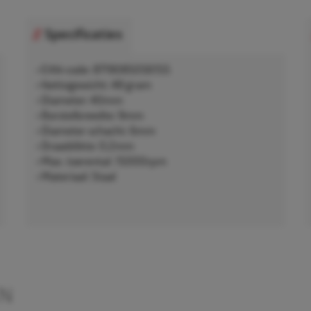
Specificaties
• EAN-code: 8719085056155
• Nettogewicht: 48 gram
• Diameter: 40mm
• Borstelbreedte: 9mm
• Diameter schacht: 6mm
• Draaddikte: 0,2mm
• Max. toerental: 15000rpm
• Materiaal: Staal
EN