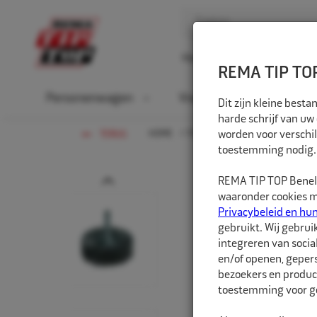
Home
Over ons
D
REMA TIP TOP
Personenwagen
Vrachtwagen
La
Dit zijn kleine bes
harde schrijf van uw
HOME
FIETS
worden voor verschil
WERKPLAATSGEREED
TERUG
toestemming nodig.
Prev
REMA TIP TOP Benelu
waaronder cookies me
Privacybeleid en hu
gebruikt. Wij gebrui
integreren van socia
en/of openen, gepers
bezoekers en produc
toestemming voor ge