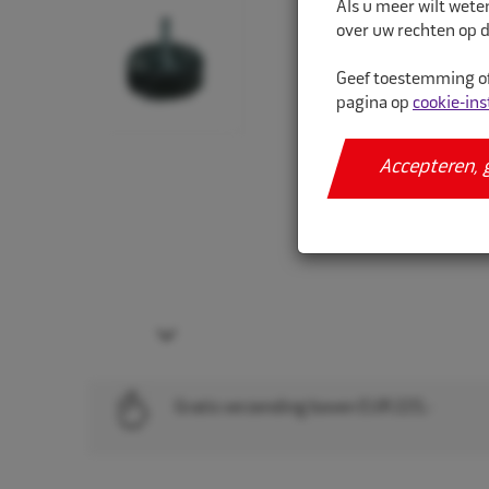
Als u meer wilt wete
over uw rechten op d
Geef toestemming of
pagina op
cookie-ins
Accepteren, 
Next
Gratis verzending boven EUR 225,-