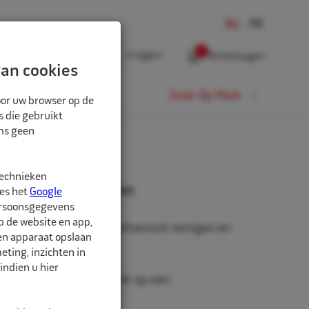
0
Inloggen
Winkelwagen
an cookies
Fiets
Zoek Op Merk
oor uw browser op de
s die gebruikt
oms geen
technieken
aadborstel 40x9x6mm
ees het
Google
ersoonsgegevens
p de website en app,
aadborstel, voor het mechanisch reinigen en
een apparaat opslaan
oppervlakken.
ting, inzichten in
indien u hier
ht van 6mm, voor gebruik op een
uwmachine.