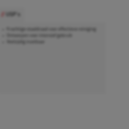
USP's
Krachtige staaldraad voor effectieve reiniging
Ontworpen voor intensief gebruik
Veelzijdig inzetbaar