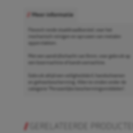
Meer informatie
Flexovit ronde staaldraadborstel, voor het
mechanisch reinigen en opruwen van metalen
oppervlakken.
Met een aandrijfschacht van 6mm, voor gebruik op
een boormachine of bandruwmachine.
Gebruik altijd een veiligheidsbril, handschoenen
en gehoorbescherming. Allen te vinden onder de
categorie "Persoonlijke beschermingsmiddelen".
GERELATEERDE PRODUCT