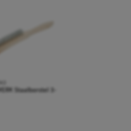
A3
ERK Staalborstel 3-