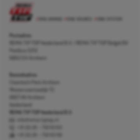
Postadres
REMA TIP TOP Nederland B.V. / REMA TIP TOP België BV
Postbus 5312
6802 EH Arnhem
Bezoekadres
Cleantech Park Arnhem
Westervoortsedijk 73
6827 AV Arnhem
Nederland
REMA TIP TOP Nederland B.V.
info@rema-tiptop.nl
+31 (0) 26 – 750 83 83
+31 (0) 26 – 750 83 98