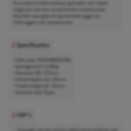
Duurzaam en betrouwbaar, gemaakt van rubber
uitgerust met een versterkende metalen plaat.
Geschikt voor gebruik op kolomsbruggen en
hefbruggen met zwenkarmen.
Specificaties
• EAN-code: 9120088650766
• Nettogewicht: 0,68kg
• Diameter (Ø): 153mm
• Afstand gaten (b): 60mm
• Totale hoogte (d): 32mm
• Geschikt voor Zippo
USP's
Gemaakt van een sterke rubbersamenstelling met