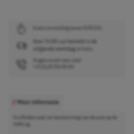
Gratis verzending boven EUR 225,-
Voor 15.00 uur besteld is de
volgende werkdag in huis.
Vragen en/of meer info?
+31 (0)26 750 83 83
Meer informatie
Eco Rubber pad, ter bescherming van de auto op de
hefbrug.