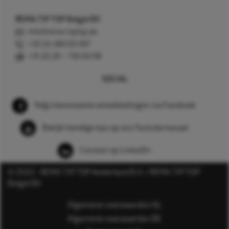
REMA TIP TOP België BV
info@rema-tiptop.be
+32 (0) 380 83 307
+31 (0) 26 – 750 83 98
SOCIAL
Volg interessante ontwikkelingen via Facebook
Bekijk handige tips op ons Youtube kanaal
Connect op LinkedIn
© 2022 - REMA TIP TOP Nederland B.V. / REMA TIP TOP
België BV
Algemene voorwaarden NL
Algemene voorwaarden BE