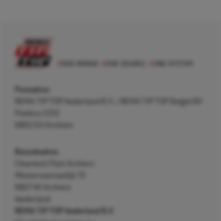
Postadres
REMA TIP TOP Nederland B.V. / REMA TIP TOP België BV
Postbus 5312
6802 EH Arnhem
Bezoekadres
Cleantech Park Arnhem
Westervoortsedijk 73
6827 AV Arnhem
Nederland
REMA TIP TOP Nederland B.V.