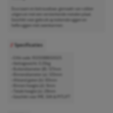
Duurzaam en betrouwbaar, gemaakt van rubber
uitgerust met een versterkende metalen plaat.
Geschikt voor gebruik op kolomsbruggen en
hefbruggen met zwenkarmen.
Specificaties
• EAN-code: 9120088650025
• Nettogewicht: 0,35kg
• Buitendiameter (Ø): 127mm
• Binnendiameter (a): 120mm
• Afstand gaten (b): 83mm
• Binnen hoogte (d): 9mm
• Totale hoogte (e): 28mm
• Geschikt voor IME, Slift & PITLIFT