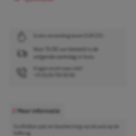
Gratis verzending boven EUR 225,-
Voor 15.00 uur besteld is de
volgende werkdag in huis.
Vragen en/of meer info?
+31 (0)26 750 83 83
Meer informatie
Eco Rubber pad, ter bescherming van de auto op de
hefbrug.