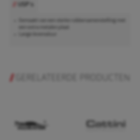
USP's
Gemaakt van een sterke rubbersamenstelling met
een extra metalen plaat
Lange levensduur
GERELATEERDE PRODUCTEN