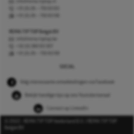
info@rema-tiptop.nl
+31 (0) 26 – 750 83 83
+31 (0) 26 – 750 83 98
REMA TIP TOP België BV
info@rema-tiptop.be
+32 (0) 380 83 307
+31 (0) 26 – 750 83 98
SOCIAL
Volg interessante ontwikkelingen via Facebook
Bekijk handige tips op ons Youtube kanaal
Connect op LinkedIn
© 2022 - REMA TIP TOP Nederland B.V. / REMA TIP TOP
België BV