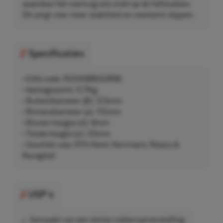
waardoor het voertuig iets zinkt op de hefstukken.
Dit zorgt voor meer stabiliteit en voorkomt slippen.
Specificaties
• EAN-code: 9120088650896
• Nettogewicht: 0,17kg
• Buitendiameter (Ø): 123mm
• Binnendiameter (a): 112mm
• Binnen hoogte (d): 8mm
• Totale hoogte (e): 20mm
• Geschikt voor ATH-Heinl, Herrmann, Rotary &
Ravaglioli
USP's
Gemaakt van een sterke rubbersamenstelling