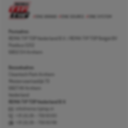
Postadres
REMA TIP TOP Nederland B.V. / REMA TIP TOP België BV
Postbus 5312
6802 EH Arnhem
Bezoekadres
Cleantech Park Arnhem
Westervoortsedijk 73
6827 AV Arnhem
Nederland
REMA TIP TOP Nederland B.V.
info@rema-tiptop.nl
+31 (0) 26 – 750 83 83
+31 (0) 26 – 750 83 98