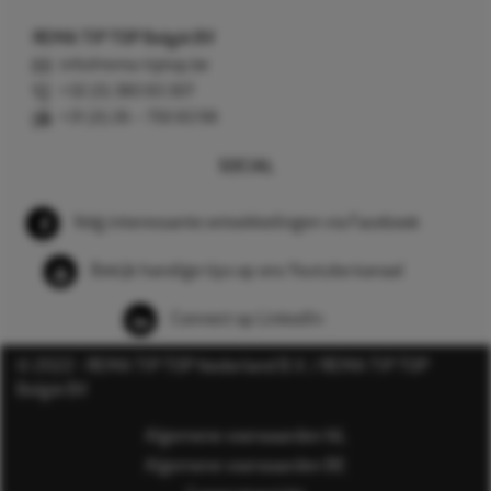
REMA TIP TOP België BV
info@rema-tiptop.be
+32 (0) 380 83 307
+31 (0) 26 – 750 83 98
SOCIAL
Volg interessante ontwikkelingen via Facebook
Bekijk handige tips op ons Youtube kanaal
Connect op LinkedIn
© 2022 - REMA TIP TOP Nederland B.V. / REMA TIP TOP
België BV
Algemene voorwaarden NL
Algemene voorwaarden BE