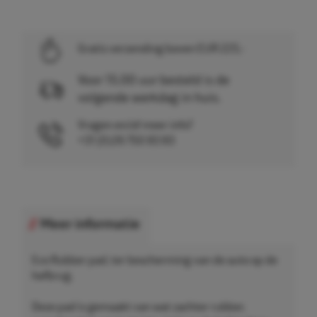
Gratis verzending boven EUR 225,-
Voor 15.00 uur besteld is de
volgende werkdag in huis.
Vragen en/of meer info?
+31 (0)26 750 83 83
Meer informatie
Eco Rubber pad, ter bescherming van de auto op de
hefbrug.
Deze pad is gemaakt van wat zachter rubber,