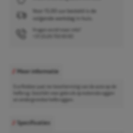
Voor 15.00 uur besteld is de
volgende werkdag in huis.
Vragen en/of meer info?
+31 (0)26 750 83 83
Meer informatie
Eco Rubber pad, ter bescherming van de auto op de
hefbrug. Geschikt voor gebruik op kolomsbruggen
en ondergrondse hefbruggen.
Specificaties