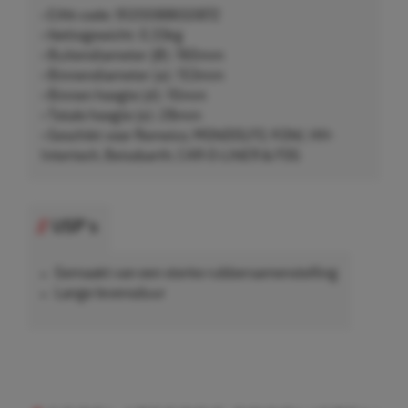
• EAN-code: 9120088650872
• Nettogewicht: 0,33kg
• Buitendiameter (Ø): 160mm
• Binnendiameter (a): 153mm
• Binnen hoogte (d): 10mm
• Totale hoogte (e): 28mm
• Geschikt voor Romeico, MONDOLFO, KONI, HH-
Intertech, Beissbarth, CAR-O-LINER & FOG
USP's
Gemaakt van een sterke rubbersamenstelling
Lange levensduur