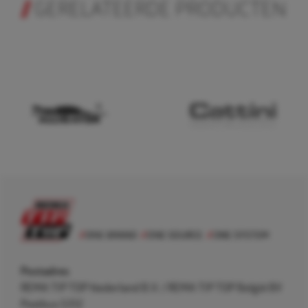
GERELATEERDE PRODUCTEN
Postadres
REMA TIP TOP Nederland B.V. / REMA TIP TOP België BV
Postbus 5312