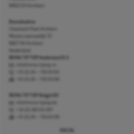
6802 EH Arnhem
Bezoekadres
Cleantech Park Arnhem
Westervoortsedijk 73
6827 AV Arnhem
Nederland
REMA TIP TOP Nederland B.V.
info@rema-tiptop.nl
+31 (0) 26 – 750 83 83
+31 (0) 26 – 750 83 98
REMA TIP TOP België BV
info@rema-tiptop.be
+32 (0) 380 83 307
+31 (0) 26 – 750 83 98
SOCIAL