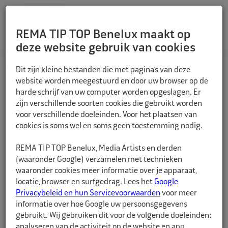
REMA TIP TOP Benelux maakt op
deze website gebruik van cookies
TERUG
Dit zijn kleine bestanden die met pagina’s van deze
website worden meegestuurd en door uw browser op de
harde schrijf van uw computer worden opgeslagen. Er
zijn verschillende soorten cookies die gebruikt worden
voor verschillende doeleinden. Voor het plaatsen van
cookies is soms wel en soms geen toestemming nodig.
REMA TIP TOP Benelux, Media Artists en derden
(waaronder Google) verzamelen met technieken
waaronder cookies meer informatie over je apparaat,
locatie, browser en surfgedrag. Lees het
Google
Privacybeleid en hun Servicevoorwaarden
voor meer
informatie over hoe Google uw persoonsgegevens
gebruikt. Wij gebruiken dit voor de volgende doeleinden:
analyseren van de activiteit op de website en app,