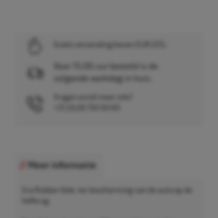
Gratis verzending boven EUR 225,-
Voor 15.00 uur besteld is de
volgende werkdag in huis.
Vragen en/of meer info?
+31 (0)26 750 83 83
Meer informatie
Eco Rubber blok, ter bescherming van de auto op de
hefbrug.