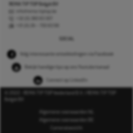
REMA TIP TOP België BV
info@rema-tiptop.be
+32 (0) 380 83 307
+31 (0) 26 – 750 83 98
SOCIAL
Volg interessante ontwikkelingen via Facebook
Bekijk handige tips op ons Youtube kanaal
Connect op LinkedIn
© 2022 - REMA TIP TOP Nederland B.V. / REMA TIP TOP
België BV
Algemene voorwaarden NL
Algemene voorwaarden BE
Cameratoezicht