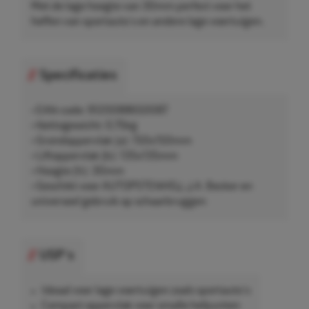
Met de lage hoogte van 30mm perfect voor het
heffen van sportauto's en andere lage voertuigen.
Specificaties
• EAN-code: 9120088650087
• Nettogewicht: 0,75kg
• Grondoppervlak (a): 150x150mm
• Liftoppervlak (b): 135x135mm
• Hoogte (h): 30mm
• Geschikt voor AUTOPSTENHOJ, J.A. Becker en
universeel gebruik op schaarbruggen
USP's
Ideaal voor lage voertuigen zoals sportauto's
Compact oppervlak voor smalle hefpunten