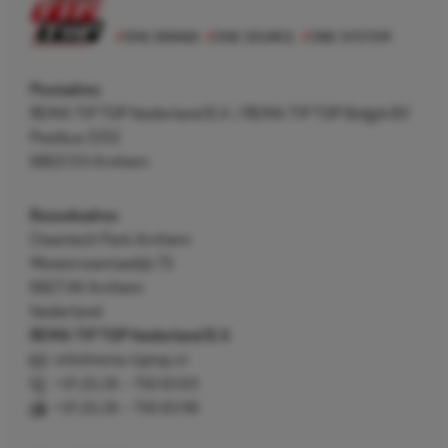
Postadres
REMA TIP TOP Nederland B.V. / REMA TIP TOP België BV
Postbus 5312
6802 EH Arnhem
Bezoekadres
Cleantech Park Arnhem
Westervoortsedijk 73
6827 AV Arnhem
Nederland
REMA TIP TOP Nederland B.V.
info@rema-tiptop.nl
+31 (0) 26 – 750 83 83
+31 (0) 26 – 750 83 98