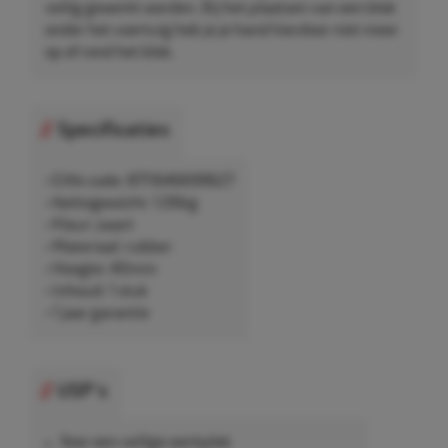
veilig gewerkt worden. Bij het plaatsen van een blok
onder het voertuig heb je je hand hierdoor niet meer
op of rond het blok.
Specificaties
• EAN-code: 8711646699627
• Nettogewicht: 1,06kg
• Kleur: zwart
• Materiaal: rubber
• Hoogte: 40mm
• Inhoud: 1 stuk
• 1 jaar garantie
USP's
Voor een veilige werkplek