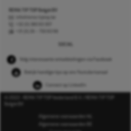
REMA TIP TOP België BV
info@rema-tiptop.be
+32 (0) 380 83 307
+31 (0) 26 – 750 83 98
SOCIAL
Volg interessante ontwikkelingen via Facebook
Bekijk handige tips op ons Youtube kanaal
Connect op LinkedIn
© 2022 - REMA TIP TOP Nederland B.V. / REMA TIP TOP
België BV
Algemene voorwaarden NL
Algemene voorwaarden BE