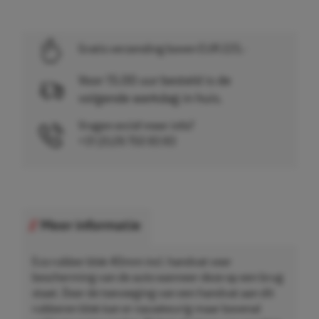
Gratis verzending boven EUR 225,-
Voor 15.00 uur besteld is de
volgende werkdag in huis.
Vragen en/of meer info?
+31 (0)26 750 83 83
Meer informatie
Eco rubber blok 40mm incl. handvat voor
bescherming van de auto wanneer deze op een brug
staat. Door de toevoeging van een handvat aan dit
rubberen blok kan er nauwkeurig maar bovenal