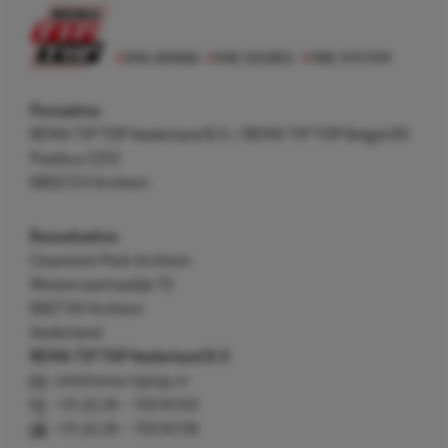
Postadres
REMA TIP TOP Nederland B.V. / REMA TIP TOP België BV
Postbus 5312
6802 EH Arnhem
Bezoekadres
Cleantech Park Arnhem
Westervoortsedijk 73
6827 AV Arnhem
Nederland
REMA TIP TOP Nederland B.V.
info@rema-tiptop.nl
+31 (0) 26 – 750 83 83
+31 (0) 26 – 750 83 98