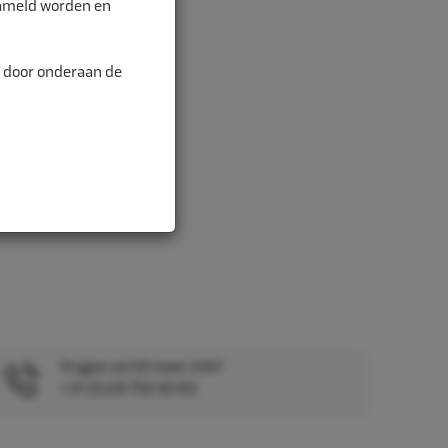
zameld worden en
n door onderaan de
Vragen en/of meer info?
+31 (0)26 750 83 83