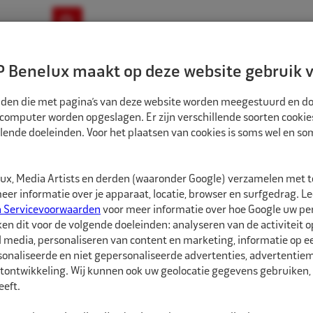
ownloads
Nieuws
Merken
Contact
 Benelux maakt op deze website gebruik v
ndbouw-OTR-EM
Motorfiets
E-Bike
tanden die met pagina’s van deze website worden meegestuurd en d
 computer worden opgeslagen. Er zijn verschillende soorten cookie
lende doeleinden. Voor het plaatsen van cookies is soms wel en s
TREERRINGEN
ECO NAAF CENTREERRINGEN 83,7MM-70,3MM 4ST
CR837703
x, Media Artists en derden (waaronder Google) verzamelen met 
Eco Naaf centree
er informatie over je apparaat, locatie, browser en surfgedrag. L
n Servicevoorwaarden
voor meer informatie over hoe Google uw p
ken dit voor de volgende doeleinden: analyseren van de activiteit o
Eco Naaf centreerringe
l media, personaliseren van content en marketing, informatie op 
onaliseerde en niet gepersonaliseerde advertenties, advertentieme
Vrijwel alle velgen die 
tontwikkeling. Wij kunnen ook uw geolocatie gegevens gebruiken, 
autofabrikant zijn gep
eft.
dan de naaf van de au