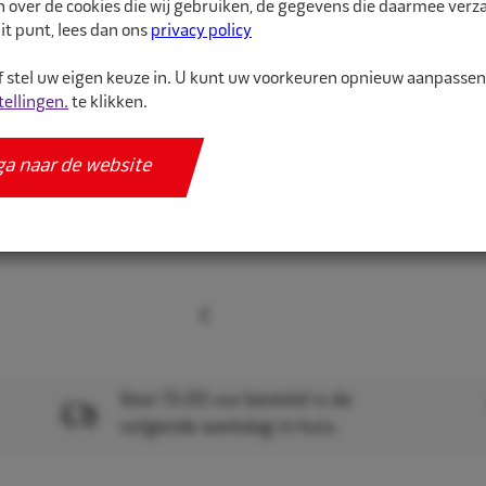
n over de cookies die wij gebruiken, de gegevens die daarmee ver
it punt, lees dan ons
privacy policy
Velg p...
 stel uw eigen keuze in. U kunt uw voorkeuren opnieuw aanpasse
tellingen.
te klikken.
Meer informatie
Specificaties
ga naar de website
Voor 15.00 uur besteld is de
volgende werkdag in huis.