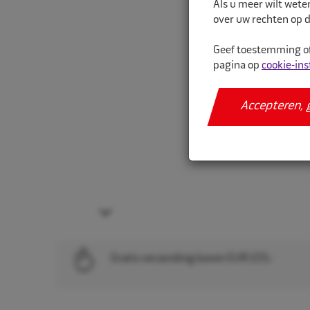
Als u meer wilt wete
over uw rechten op d
Geef toestemming of
pagina op
cookie-ins
Accepteren, 
Next
Gratis verzending boven EUR 225,-