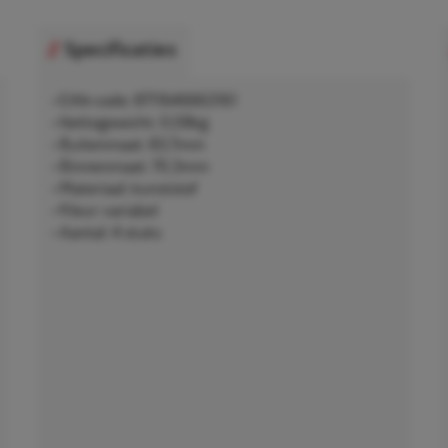
Specificaties
• EAN-code: 8711646663161
• Nettogewicht: 0,08kg
• Buitenmaat: 83,7mm
• Binnenmaat: 70,3mm
• Materiaal: kunststof
• Kleur: variabel
• Aantal: 4 stuks