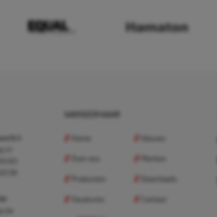
NAVIGEER NAAR
Home
Nieuws
nd B.V.
p.nl
Over ons
Merken
 83 83
 83 98
Producten
Downloads
Vacatures
Contact
 BV
p.be