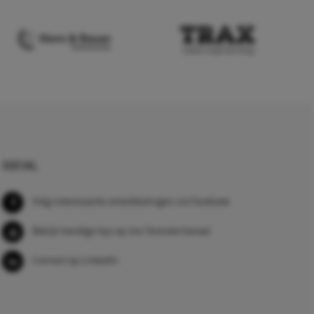
SOCIAL
Volg interessante ontwikkelingen via Facebook
Bekijk handige tips op ons Youtube kanaal
Connect op LinkedIn