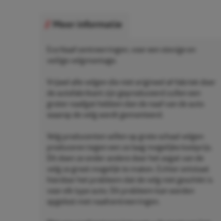
Meer informatie
Eco Naaf centreerringen, voor een stevige en
veilige velgmontage.
Vrijwel alle velgen die niet origineel af-fabriek door
de autofabrikant zijn geproduceerd zullen een
groter naafgat hebben dan de naaf van de auto
waarop de velg wordt gemonteerd.
Velg producenten willen op grote schaal velgen
produceren tegen een zo laag mogelijke kostprijs.
Dit doen ze onder andere door het asgat van de
velg zo groot mogelijk te maken. Echter ontstaat
hierdoor het probleem dat de velg niet geschikt is
voor elk type auto. Dit probleem kan worden
opgelost met naafcentreerringen.