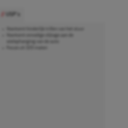
USP's
Voorkomt hinderlijk trillen van het stuur
Voorkomt onnodige slijtage aan de
wielophanging van de auto
Keuze uit 320 maten