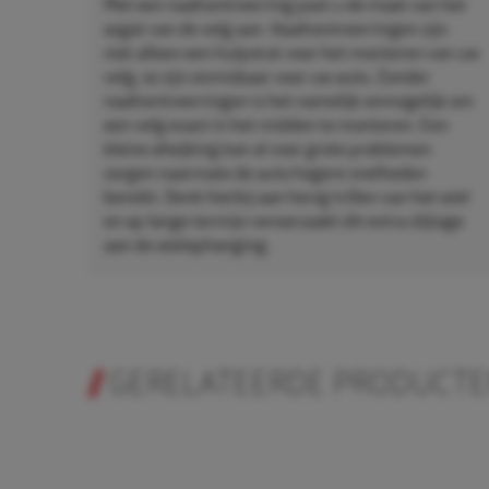
Met een naafcentreerring past u de maat van het
asgat van de velg aan. Naafcentreerringen zijn
niet alleen een hulpstuk voor het monteren van uw
velg, ze zijn onmisbaar voor uw auto. Zonder
naafcentreerringen is het namelijk onmogelijk om
een velg exact in het midden te monteren. Een
kleine afwijking kan al voor grote problemen
zorgen naarmate de auto hogere snelheden
bereikt. Denk hierbij aan hevig trillen van het wiel
en op lange termijn veroorzaakt dit extra slijtage
aan de wielophanging.
GERELATEERDE PRODUCT