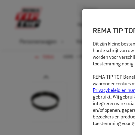
Home
Over ons
D
REMA TIP TOP
Personenwagen
Vrachtwagen
La
Dit zijn kleine bes
harde schrijf van uw
HOME
PERSONENWAGEN
worden voor verschil
NAAFCEN
TERUG
toestemming nodig.
Prev
REMA TIP TOP Benelu
waaronder cookies me
Privacybeleid en hu
gebruikt. Wij gebrui
integreren van socia
en/of openen, gepers
bezoekers en produc
toestemming voor ge