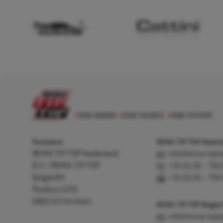
Postadres
REMA TIP TOP Nederla
REMA TIP TOP Nederland
info@rema-tipto
B.V. / REMA TIP TOP
+31 (0) 26 – 750
België BV
+31 (0) 26 – 750
Postbus 5312
6802 EH Arnhem
REMA TIP TOP België
info@rema-tipto