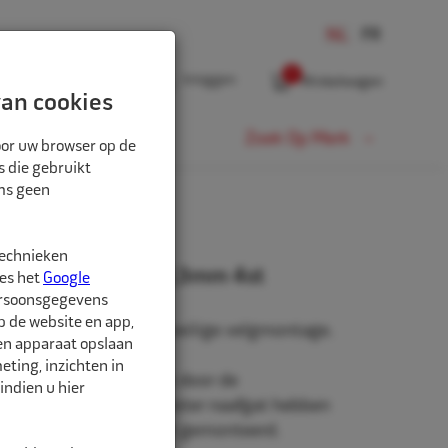
0
Inloggen
Winkelwagen
an cookies
Fiets
Zoek Op Merk
oor uw browser op de
s die gebruikt
oms geen
technieken
rringen 83,7mm-70,3mm 4st
ees het
Google
ersoonsgegevens
p de website en app,
n, voor een stevige en veilige velgmontage.
een apparaat opslaan
ting, inzichten in
niet origineel af-fabriek door de
indien u hier
roduceerd zullen een groter naafgat hebben
to waarop de velg wordt gemonteerd.