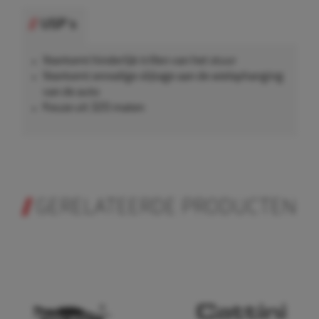
USP's
Voorkomt hinderlijk trillen van het stuur
Voorkomt onnodige slijtage aan de wielophanging
van de auto
Keuze uit 320 maten
GERELATEERDE PRODUCTEN