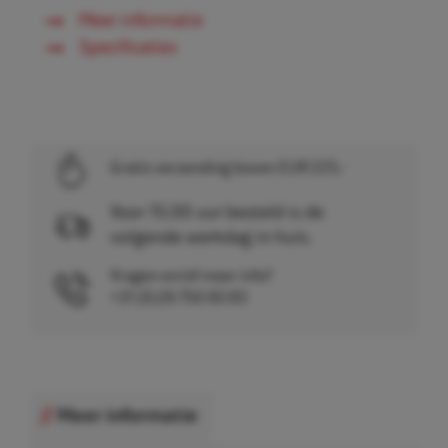
Meer informatie
Specificaties
Gratis verzending boven EUR 225,-
Voor 15.00 uur besteld is de
volgende werkdag in huis.
Vragen en/of meer info?
+31 (0)26 750 83 83
Meer informatie