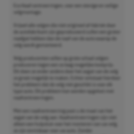
Eco Naaf centreerringen, voor een stevige en veilige
velgmontage.
Vrijwel alle velgen die niet origineel af-fabriek door
de autofabrikant zijn geproduceerd zullen een groter
naafgat hebben dan de naaf van de auto waarop de
velg wordt gemonteerd.
Velg producenten willen op grote schaal velgen
produceren tegen een zo laag mogelijke kostprijs.
Dit doen ze onder andere door het asgat van de velg
zo groot mogelijk te maken. Echter ontstaat hierdoor
het probleem dat de velg niet geschikt is voor elk
type auto. Dit probleem kan worden opgelost met
naafcentreerringen.
Met een naafcentreerring past u de maat van het
asgat van de velg aan. Naafcentreerringen zijn niet
alleen een hulpstuk voor het monteren van uw velg,
ze zijn onmisbaar voor uw auto. Zonder