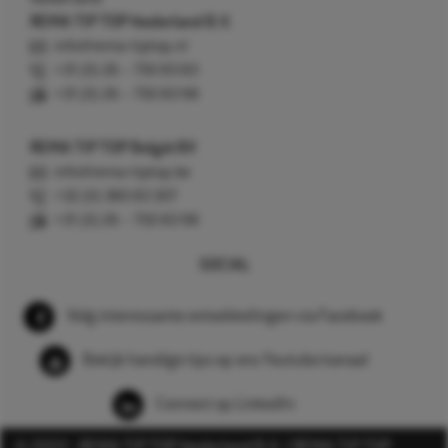
REMA TIP TOP Nederland B.V.
info@rema-tiptop.nl
+31 (0) 26 – 750 83 83
+31 (0) 26 – 750 83 98
REMA TIP TOP België BV
info@rema-tiptop.be
+32 (0) 380 83 307
+31 (0) 26 – 750 83 98
SOCIAL
Volg interessante ontwikkelingen via Facebook
Bekijk handige tips op ons Youtube kanaal
Connect op LinkedIn