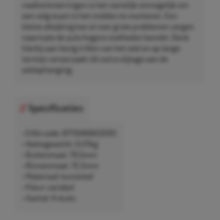
naafcentreerringen is het namelijk onmogelijk om
een velg exact in het midden te monteren. Een
kleine afwijking kan al voor grote problemen zorgen
naarmate de auto hogere snelheden bereikt. Denk
hierbij aan hevig trillen van het wiel en op lange
termijn veroorzaakt dit extra slijtage aan de
wielophanging.
Specificaties
• EAN-code: 8711646663093
• Nettogewicht: 0,07kg
• Buitenmaat: 79,5mm
• Binnenmaat: 72,5mm
• Materiaal: kunststof
• Kleur: variabel
• Aantal: 4 stuks