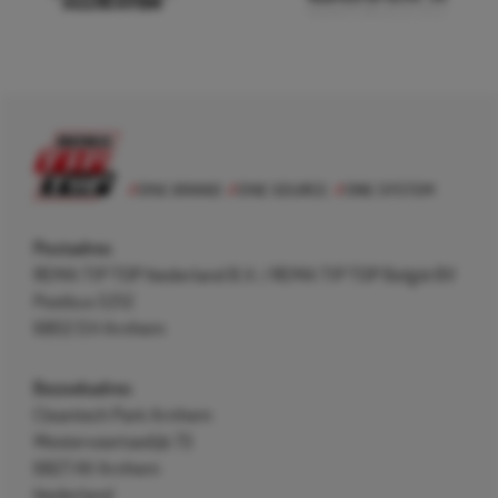
Postadres
REMA TIP TOP Nederland B.V. / REMA TIP TOP België BV
Postbus 5312
6802 EH Arnhem
Bezoekadres
Cleantech Park Arnhem
Westervoortsedijk 73
6827 AV Arnhem
Nederland