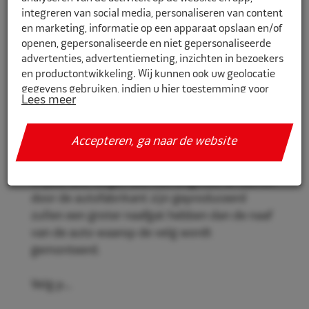
integreren van social media, personaliseren van content
en marketing, informatie op een apparaat opslaan en/of
openen, gepersonaliseerde en niet gepersonaliseerde
CR795725
advertenties, advertentiemeting, inzichten in bezoekers
en productontwikkeling. Wij kunnen ook uw geolocatie
Eco Naaf centreerringen 79,5mm-
gegevens gebruiken, indien u hier toestemming voor
72,5mm 4st
Lees meer
geeft.
Eco Naaf centreerringen, voor een stevige en
Als u meer wilt weten over de cookies die wij gebruiken,
Accepteren, ga naar de website
veilige velgmontage.
de gegevens die daarmee verzameld worden en over uw
rechten op dit punt, lees dan ons
privacy policy
Vrijwel alle velgen die niet origineel af-fabriek
Geef toestemming of stel uw eigen keuze in. U kunt uw
door de autofabrikant zijn geproduceerd
voorkeuren opnieuw aanpassen door onderaan de
zullen een groter naafgat hebben dan de naaf
pagina op
cookie-instellingen.
te klikken.
van de auto waarop de velg wordt
gemonteerd.
Velg p...