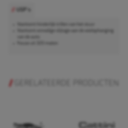
USP's
Voorkomt hinderlijk trillen van het stuur
Voorkomt onnodige slijtage aan de wielophanging
van de auto
Keuze uit 320 maten
GERELATEERDE PRODUCTEN