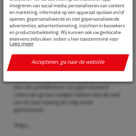
integreren van social media, personaliseren van content
en marketing, informatie op een apparaat opslaan en/of
openen, gepersonaliseerde en niet gepersonaliseerde
CR795641
advertenties, advertentiemeting, inzichten in bezoekers
en productontwikkeling. Wij kunnen ook uw geolocatie
Eco Naaf centreerringen 79,5mm-
gegevens gebruiken, indien u hier toestemming voor
64,1mm 4st
Lees meer
geeft.
Eco Naaf centreerringen, voor een stevige en
Als u meer wilt weten over de cookies die wij gebruiken,
Accepteren, ga naar de website
veilige velgmontage.
de gegevens die daarmee verzameld worden en over uw
rechten op dit punt, lees dan ons
privacy policy
Vrijwel alle velgen die niet origineel af-fabriek
Geef toestemming of stel uw eigen keuze in. U kunt uw
door de autofabrikant zijn geproduceerd
voorkeuren opnieuw aanpassen door onderaan de
zullen een groter naafgat hebben dan de naaf
pagina op
cookie-instellingen.
te klikken.
van de auto waarop de velg wordt
gemonteerd.
Velg p...