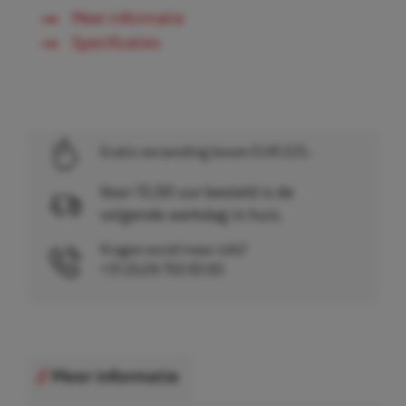
Meer informatie
Specificaties
Gratis verzending boven EUR 225,-
Voor 15.00 uur besteld is de
volgende werkdag in huis.
Vragen en/of meer info?
+31 (0)26 750 83 83
Meer informatie