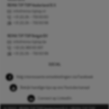
REMA TIP TOP Nederland B.V.
info@rema-tiptop.nl
+31 (0) 26 – 750 83 83
+31 (0) 26 – 750 83 98
REMA TIP TOP België BV
info@rema-tiptop.be
+32 (0) 380 83 307
+31 (0) 26 – 750 83 98
SOCIAL
Volg interessante ontwikkelingen via Facebook
Bekijk handige tips op ons Youtube kanaal
Connect op LinkedIn