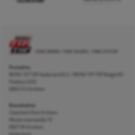
Postadres
REMA TIP TOP Nederland B.V. / REMA TIP TOP België BV
Postbus 5312
6802 EH Arnhem
Bezoekadres
Cleantech Park Arnhem
Westervoortsedijk 73
6827 AV Arnhem
Nederland