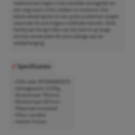
naafcentreerringen is het namelijk onmogelijk om
een velg exact in het midden te monteren. Een
kleine afwijking kan al voor grote problemen zorgen
naarmate de auto hogere snelheden bereikt. Denk
hierbij aan hevig trillen van het wiel en op lange
termijn veroorzaakt dit extra slijtage aan de
wielophanging.
Specificaties
• EAN-code: 8711646663031
• Nettogewicht: 0,07kg
• Buitenmaat: 79,5mm
• Binnenmaat: 64,1mm
• Materiaal: kunststof
• Kleur: variabel
• Aantal: 4 stuks