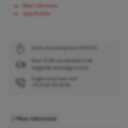
Meer informatie
Specificaties
Gratis verzending boven EUR 225,-
Voor 15.00 uur besteld is de
volgende werkdag in huis.
Vragen en/of meer info?
+31 (0)26 750 83 83
Meer informatie