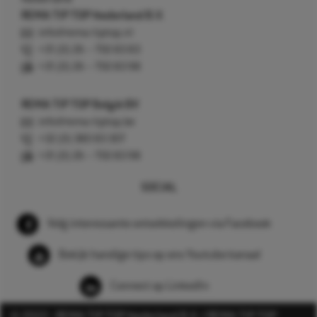
REMA TIP TOP Nederland B.V.
info@rema-tiptop.nl
+31 (0) 26 – 750 83 83
+31 (0) 26 – 750 83 98
REMA TIP TOP België BV
info@rema-tiptop.be
+32 (0) 380 83 307
+31 (0) 26 – 750 83 98
SOCIAL
Volg interessante ontwikkelingen via Facebook
Bekijk handige tips op ons Youtube kanaal
Connect op LinkedIn