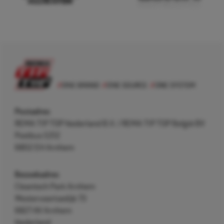
Postadres
REMA TIP TOP Nederland B.V. / REMA TIP TOP België BV
Postbus 5312
6802 EH Arnhem
Bezoekadres
Cleantech Park Arnhem
Westervoortsedijk 73
6827 AV Arnhem
Nederland