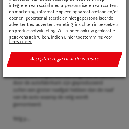
integreren van social media, personaliseren van content
en marketing, informatie op een apparaat opslaan en/of
openen, gepersonaliseerde en niet gepersonaliseerde
CR731691
advertenties, advertentiemeting, inzichten in bezoekers
en productontwikkeling. Wij kunnen ook uw geolocatie
Eco Naaf centreerringen 73,1mm-
gegevens gebruiken, indien u hier toestemming voor
69,1mm 4st
Lees meer
geeft.
Eco Naaf centreerringen, voor een stevige en
Als u meer wilt weten over de cookies die wij gebruiken,
Accepteren, ga naar de website
veilige velgmontage.
de gegevens die daarmee verzameld worden en over uw
rechten op dit punt, lees dan ons
privacy policy
Vrijwel alle velgen die niet origineel af-fabriek
Geef toestemming of stel uw eigen keuze in. U kunt uw
door de autofabrikant zijn geproduceerd
voorkeuren opnieuw aanpassen door onderaan de
zullen een groter naafgat hebben dan de naaf
pagina op
cookie-instellingen.
te klikken.
van de auto waarop de velg wordt
gemonteerd.
Velg p...