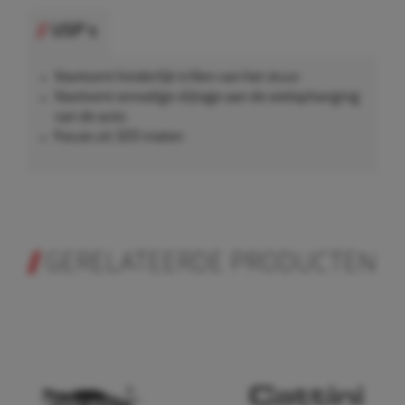
USP's
Voorkomt hinderlijk trillen van het stuur
Voorkomt onnodige slijtage aan de wielophanging
van de auto
Keuze uit 320 maten
GERELATEERDE PRODUCTEN