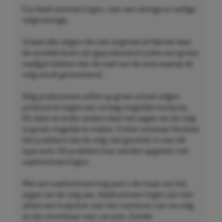
Eco Naaf centreerringen, voor een stevige en veilige
velgmontage.
Vrijwel alle velgen die niet origineel af-fabriek door
de autofabrikant zijn geproduceerd zullen een groter
naafgat hebben dan de naaf van de auto waarop de
velg wordt gemonteerd.
Velg producenten willen op grote schaal velgen
produceren tegen een zo laag mogelijke kostprijs.
Dit doen ze onder andere door het asgat van de velg
zo groot mogelijk te maken. Echter ontstaat hierdoor
het probleem dat de velg niet geschikt is voor elk
type auto. Dit probleem kan worden opgelost met
naafcentreerringen.
Met een naafcentreerring past u de maat van het
asgat van de velg aan. Naafcentreerringen zijn niet
alleen een hulpstuk voor het monteren van uw velg,
ze zijn onmisbaar voor uw auto. Zonder