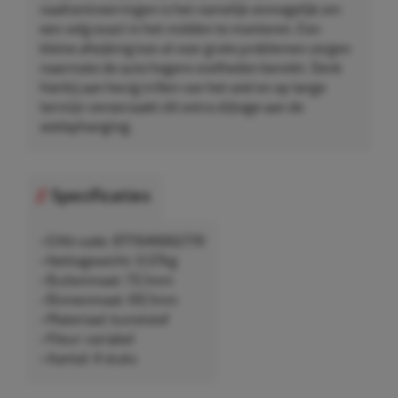
naafcentreerringen is het namelijk onmogelijk om
een velg exact in het midden te monteren. Een
kleine afwijking kan al voor grote problemen zorgen
naarmate de auto hogere snelheden bereikt. Denk
hierbij aan hevig trillen van het wiel en op lange
termijn veroorzaakt dit extra slijtage aan de
wielophanging.
Specificaties
• EAN-code: 8711646662119
• Nettogewicht: 0,07kg
• Buitenmaat: 73,1mm
• Binnenmaat: 69,1mm
• Materiaal: kunststof
• Kleur: variabel
• Aantal: 4 stuks