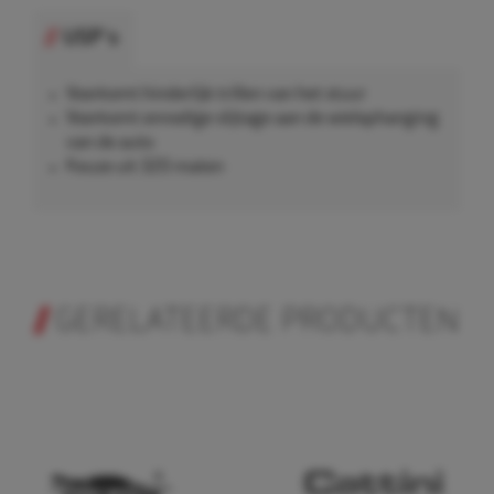
USP's
Voorkomt hinderlijk trillen van het stuur
Voorkomt onnodige slijtage aan de wielophanging
van de auto
Keuze uit 320 maten
GERELATEERDE PRODUCTEN