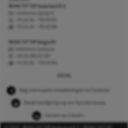
REMA TIP TOP Nederland B.V.
info@rema-tiptop.nl
+31 (0) 26 – 750 83 83
+31 (0) 26 – 750 83 98
REMA TIP TOP België BV
info@rema-tiptop.be
+32 (0) 380 83 307
+31 (0) 26 – 750 83 98
SOCIAL
Volg interessante ontwikkelingen via Facebook
Bekijk handige tips op ons Youtube kanaal
Connect op LinkedIn