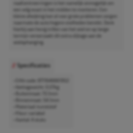
naafcentreerringen is het namelijk onmogelijk om
een velg exact in het midden te monteren. Een
kleine afwijking kan al voor grote problemen zorgen
naarmate de auto hogere snelheden bereikt. Denk
hierbij aan hevig trillen van het wiel en op lange
termijn veroorzaakt dit extra slijtage aan de
wielophanging.
Specificaties
• EAN-code: 8711646661952
• Nettogewicht: 0,07kg
• Buitenmaat: 73,1mm
• Binnenmaat: 54,1mm
• Materiaal: kunststof
• Kleur: variabel
• Aantal: 4 stuks