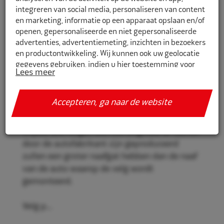
integreren van social media, personaliseren van content
en marketing, informatie op een apparaat opslaan en/of
openen, gepersonaliseerde en niet gepersonaliseerde
CR731541
advertenties, advertentiemeting, inzichten in bezoekers
en productontwikkeling. Wij kunnen ook uw geolocatie
Eco Naaf centreerringen 73,1mm-
gegevens gebruiken, indien u hier toestemming voor
54,1mm 4st
Lees meer
geeft.
Eco Naaf centreerringen, voor een stevige en
Als u meer wilt weten over de cookies die wij gebruiken,
Accepteren, ga naar de website
veilige velgmontage.
de gegevens die daarmee verzameld worden en over uw
rechten op dit punt, lees dan ons
privacy policy
Vrijwel alle velgen die niet origineel af-fabriek
Geef toestemming of stel uw eigen keuze in. U kunt uw
door de autofabrikant zijn geproduceerd
voorkeuren opnieuw aanpassen door onderaan de
zullen een groter naafgat hebben dan de naaf
pagina op
cookie-instellingen.
te klikken.
van de auto waarop de velg wordt
gemonteerd.
Velg p...