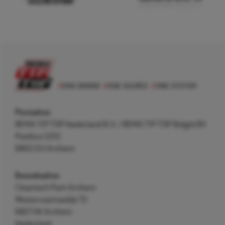
Postadres
REMA TIP TOP Nederland B.V. / REMA TIP TOP België BV
Postbus 5312
6802 EH Arnhem
Bezoekadres
Cleantech Park Arnhem
Westervoortsedijk 73
6827 AV Arnhem
Nederland