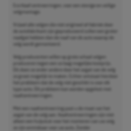
Eco Naaf centreerringen, voor een stevige en veilige
velgmontage.
Vrijwel alle velgen die niet origineel af-fabriek door
de autofabrikant zijn geproduceerd zullen een groter
naafgat hebben dan de naaf van de auto waarop de
velg wordt gemonteerd.
Velg producenten willen op grote schaal velgen
produceren tegen een zo laag mogelijke kostprijs.
Dit doen ze onder andere door het asgat van de velg
zo groot mogelijk te maken. Echter ontstaat hierdoor
het probleem dat de velg niet geschikt is voor elk
type auto. Dit probleem kan worden opgelost met
naafcentreerringen.
Met een naafcentreerring past u de maat van het
asgat van de velg aan. Naafcentreerringen zijn niet
alleen een hulpstuk voor het monteren van uw velg,
ze zijn onmisbaar voor uw auto. Zonder