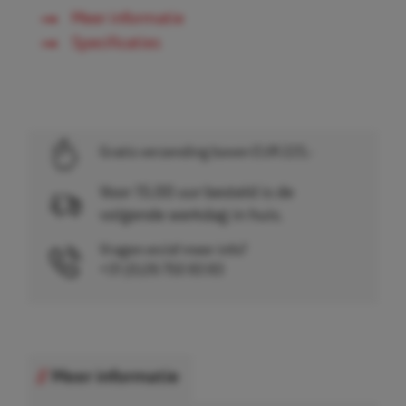
Meer informatie
Specificaties
Gratis verzending boven EUR 225,-
Voor 15.00 uur besteld is de
volgende werkdag in huis.
Vragen en/of meer info?
+31 (0)26 750 83 83
Meer informatie