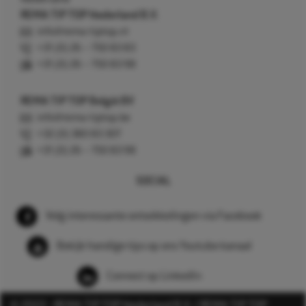
REMA TIP TOP Nederland B.V.
info@rema-tiptop.nl
+31 (0) 26 – 750 83 83
+31 (0) 26 – 750 83 98
REMA TIP TOP België BV
info@rema-tiptop.be
+32 (0) 380 83 307
+31 (0) 26 – 750 83 98
SOCIAL
Volg interessante ontwikkelingen via Facebook
Bekijk handige tips op ons Youtube kanaal
Connect op LinkedIn