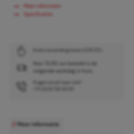
Meer informatie
Specificaties
Gratis verzending boven EUR 225,-
Voor 15.00 uur besteld is de
volgende werkdag in huis.
Vragen en/of meer info?
+31 (0)26 750 83 83
Meer informatie