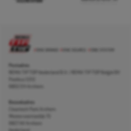
Postadres
REMA TIP TOP Nederland B.V. / REMA TIP TOP België BV
Postbus 5312
6802 EH Arnhem
Bezoekadres
Cleantech Park Arnhem
Westervoortsedijk 73
6827 AV Arnhem
Nederland