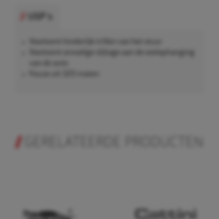
USP's
Voorkomt hinderlijk trillen van het stuur
Voorkomt onnodige slijtage aan de wielophanging
van de auto
Keuze uit 320 maten
GERELATEERDE PRODUCTEN