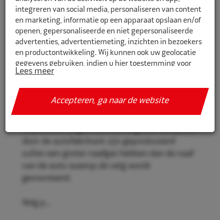
integreren van social media, personaliseren van content
en marketing, informatie op een apparaat opslaan en/of
openen, gepersonaliseerde en niet gepersonaliseerde
CR691651
advertenties, advertentiemeting, inzichten in bezoekers
en productontwikkeling. Wij kunnen ook uw geolocatie
Eco Naaf centreerringen 69,1mm-
gegevens gebruiken, indien u hier toestemming voor
65,1mm 4st
Lees meer
geeft.
Eco Naaf centreerringen, voor een stevige en
Als u meer wilt weten over de cookies die wij gebruiken,
Accepteren, ga naar de website
veilige velgmontage.
de gegevens die daarmee verzameld worden en over uw
rechten op dit punt, lees dan ons
privacy policy
Vrijwel alle velgen die niet origineel af-fabriek
Geef toestemming of stel uw eigen keuze in. U kunt uw
door de autofabrikant zijn geproduceerd
voorkeuren opnieuw aanpassen door onderaan de
zullen een groter naafgat hebben dan de naaf
pagina op
cookie-instellingen.
te klikken.
van de auto waarop de velg wordt
gemonteerd.
Velg p...