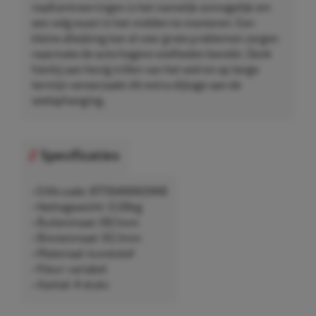
naafcentreerringen is het namelijk onmogelijk om
een velg exact in het midden te monteren. Een
kleine afwijking kan al voor grote problemen zorgen
naarmate de auto hogere snelheden bereikt. Denk
hierbij aan hevig trillen van het wiel en op lange
termijn veroorzaakt dit extra slijtage aan de
wielophanging.
Specificaties
• EAN-code: 8711646660948
• Nettogewicht: 0,06kg
• Buitenmaat: 69,1mm
• Binnenmaat: 65,1mm
• Materiaal: kunststof
• Kleur: variabel
• Aantal: 4 stuks