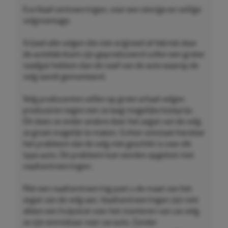
Eco Naaf centreerringen, voor een stevige en veilige
velgmontage.
Vrijwel alle velgen die niet origineel af-fabriek door
de autofabrikant zijn geproduceerd zullen een groter
naafgat hebben dan de naaf van de auto waarop de
velg wordt gemonteerd.
Velg producenten willen op grote schaal velgen
produceren tegen een zo laag mogelijke kostprijs.
Dit doen ze onder andere door het asgat van de velg
zo groot mogelijk te maken. Echter ontstaat hierdoor
het probleem dat de velg niet geschikt is voor elk
type auto. Dit probleem kan worden opgelost met
naafcentreerringen.
Met een naafcentreerring past u de maat van het
asgat van de velg aan. Naafcentreerringen zijn niet
alleen een hulpstuk voor het monteren van uw velg,
ze zijn onmisbaar voor uw auto. Zonder