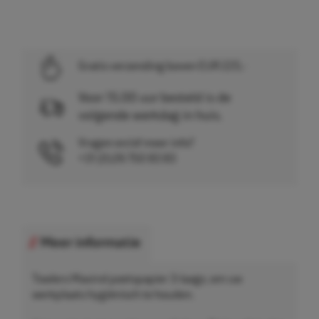
Gratis verzending boven EUR 225,-
Voor 15.00 uur besteld is de
volgende werkdag in huis.
Vragen en/of meer info?
+31 (0)26 750 83 83
Meer informatie
Towlers Maxirol poetspapier 3-laags, om uw
werkplaats hygiënisch te houden.