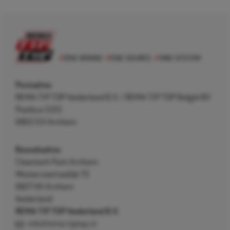
Postadres
REMA TIP TOP Nederland B.V. / REMA TIP TOP België BV
Postbus 5312
6802 EH Arnhem
Bezoekadres
Cleantech Park Arnhem
Westervoortsedijk 73
6827 AV Arnhem
Nederland
REMA TIP TOP Nederland B.V.
info@rema-tiptop.nl