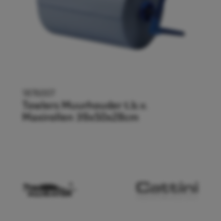
1876007
Towlers Muurhouder t.b.v.
Maxirollen 39x50x28cm