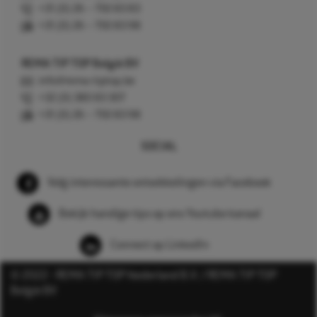
+31 (0) 26 – 750 83 83
+31 (0) 26 – 750 83 98
REMA TIP TOP België BV
info@rema-tiptop.be
+32 (0) 380 83 307
+31 (0) 26 – 750 83 98
SOCIAL
Volg interessante ontwikkelingen via Facebook
Bekijk handige tips op ons Youtube kanaal
Connect op LinkedIn
© 2022 - REMA TIP TOP Nederland B.V. / REMA TIP TOP
België BV