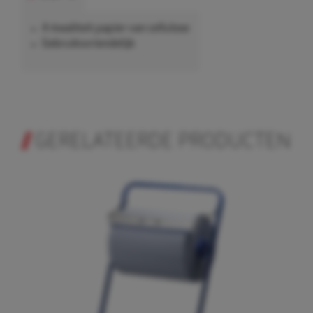
A-kwaliteit papier van cellulose
Gebruiksvriendelijk
GERELATEERDE PRODUCTEN