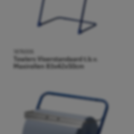
1876006
Towlers Vloerstandaard t.b.v.
Maxirollen 83x42x50cm