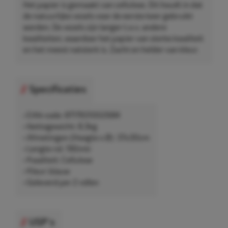
Het papier is gemaakt van cellulose. Dit houdt in dat
de natuurlijke vezels voor de eerste keer gebruikt
worden. De vezels zijn langer t.o.v. andere
kwaliteiten, waardoor het papier van sterke kwaliteit
en het meest natsterk is. Zacht en helder van kleur.
Specificaties
• EAN-code: 8717931002684
• Nettogewicht: 8,3kg
• Afmetingen (Hoogte x Ø): 37x30cm
• Lengte rol: 190mtr
• Kwaliteit: Cellulose
• Kleur: blauw
• Geleverd per 2 rollen
USP's