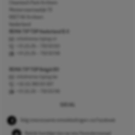
Cleantech Park Arnhem
Westervoortsedijk 73
6827 AV Arnhem
Nederland
REMA TIP TOP Nederland B.V.
info@rema-tiptop.nl
+31 (0) 26 – 750 83 83
+31 (0) 26 – 750 83 98
REMA TIP TOP België BV
info@rema-tiptop.be
+32 (0) 380 83 307
+31 (0) 26 – 750 83 98
SOCIAL
Volg interessante ontwikkelingen via Facebook
Bekijk handige tips op ons Youtube kanaal