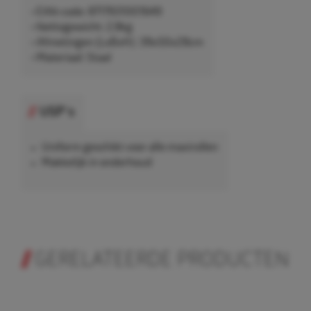
• EAN-code: 8717931001649
• Nettogewicht: 2,8kg
• Afmetingen (LxBxH): 39x50x28cm
• Materiaal: Staal
USP's
Uniform geschikt voor alle maxirollen
Makkelijk in onderhoud
GERELATEERDE PRODUCTEN