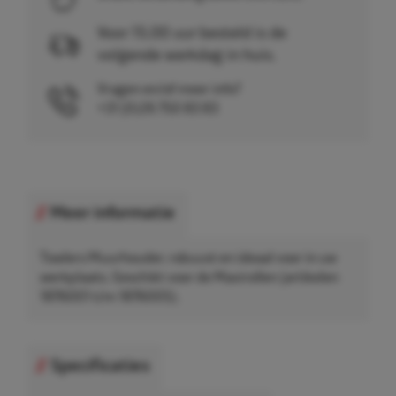
Voor 15.00 uur besteld is de
volgende werkdag in huis.
Vragen en/of meer info?
+31 (0)26 750 83 83
Meer informatie
Towlers Muurhouder, robuust en ideaal voor in uw
werkplaats. Geschikt voor de Maxirollen (artikelen
1876001 t/m 1876005).
Specificaties