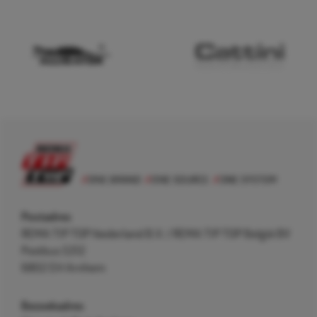
Postadres
REMA TIP TOP Nederland B.V. / REMA TIP TOP België BV
Postbus 5312
6802 EH Arnhem
Bezoekadres