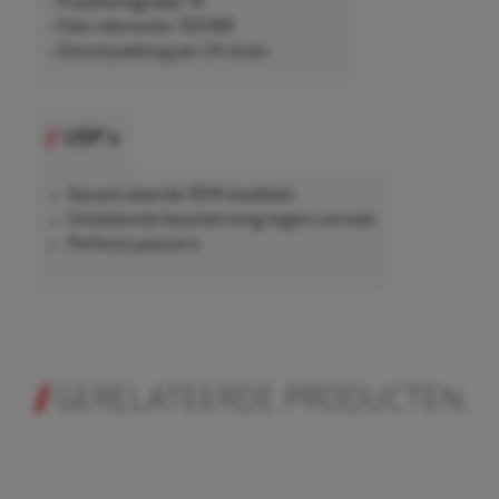
• Kwaliteitsgraad: 10
• Febi referentie: 100748
• Omverpakking per 24 stuks
USP's
Gecontroleerde OEM-kwaliteit
Uitstekende bescherming tegen corrosie
Perfecte pasvorm
GERELATEERDE PRODUCTEN