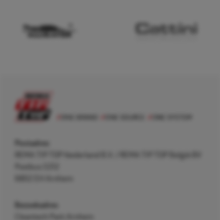
Postadres
REMA TIP TOP Nederland B.V. / REMA TIP TOP België BV
Postbus 5312
6802 EH Arnhem
Bezoekadres
Cleantech Park Arnhem