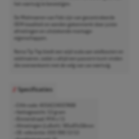
het voertuig te bevestigen.
De Wielmoeren van Febi zijn van gecontroleerde
OEM-kwaliteit en worden gekenmerkt door juiste
afmetingen en uitstekende montage-
eigenschappen.
Rema Tip Top biedt een wijd scala aan wielbouten en
wielmoeren, zodat u altijd een pasvorm kunt vinden
die overeenkomt met de velg van uw voertuig.
Specificaties
• EAN-code: 4054224007488
• Nettogewicht: 53 gram
• Binnendraad: M14 x 1,5
• Afmetingen (LxBxH): 185x87x58mm
• OE-referentie: 000 990 53 53