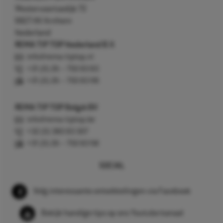
Westervoortsedijk 73
6827 AV Arnhem
Nederland
REMA TIP TOP Nederland B.V.
info@rema-tiptop.nl
+31 (0) 26 – 750 83 83
+31 (0) 26 – 750 83 98
REMA TIP TOP België BV
info@rema-tiptop.be
+32 (0) 380 83 307
+31 (0) 26 – 750 83 98
SOCIAL
Volg interessante ontwikkelingen via Facebook
Bekijk handige tips op ons Youtube kanaal