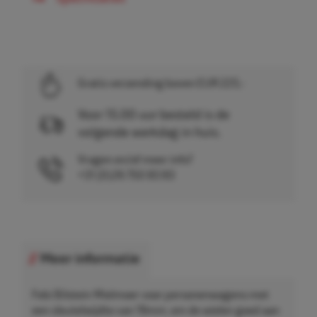
Gratis verzending boven EUR 225,-
Voor 15.00 uur besteld is de
volgende werkdag in huis.
Vragen en/of meer info?
+31 (0)26 750 83 83
Meer informatie
Febi Bilstein Wielmoer voor personenwagens met
een sleutelwijdte van 19mm, om de wielen goed aan