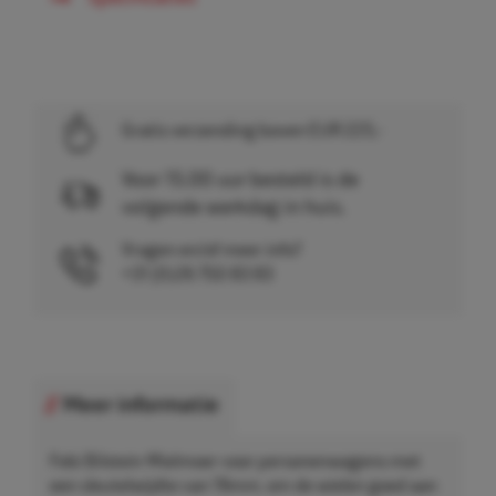
Gratis verzending boven EUR 225,-
Voor 15.00 uur besteld is de
volgende werkdag in huis.
Vragen en/of meer info?
+31 (0)26 750 83 83
Meer informatie
Febi Bilstein Wielmoer voor personenwagens met
een sleutelwijdte van 19mm, om de wielen goed aan