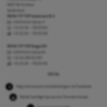
6827 AV Arnhem
Nederland
REMA TIP TOP Nederland B.V.
info@rema-tiptop.nl
+31 (0) 26 – 750 83 83
+31 (0) 26 – 750 83 98
REMA TIP TOP België BV
info@rema-tiptop.be
+32 (0) 380 83 307
+31 (0) 26 – 750 83 98
SOCIAL
Volg interessante ontwikkelingen via Facebook
Bekijk handige tips op ons Youtube kanaal