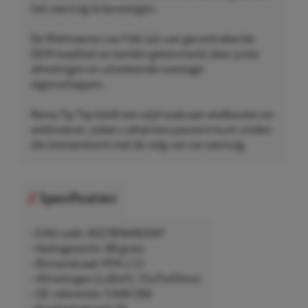
het voertuig te bevestigen.
De Wielmoeren van Febi zijn van gecontroleerde
OEM-kwaliteit en worden gekenmerkt door juiste
afmetingen en uitstekende montage-
eigenschappen.
Rema Tip Top biedt een wijd scala aan wielbouten en
wielmoeren, zodat u altijd een pasvorm kunt vinden
die overeenkomt met de velg van uw voertuig.
Specificaties
• EAN-code: 4027816492047
• Nettogewicht: 88 gram
• Binnendraad: M14 x 1,5
• Afmetingen (LxBxH): 31x31x43mm
• OE-referentie: 5 644 266