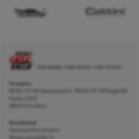
Postadres
REMA TIP TOP Nederland B.V. / REMA TIP TOP België BV
Postbus 5312
6802 EH Arnhem
Bezoekadres
Cleantech Park Arnhem
Westervoortsedijk 73