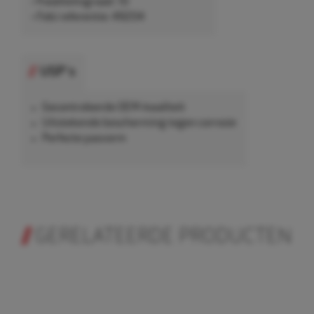
• Kwaliteitsgraad: 10
• Febi referentie: 49204
USP's
Gecontroleerde OEM-kwaliteit
Uitstekende bescherming tegen corrosie
Perfecte pasvorm
GERELATEERDE PRODUCTEN