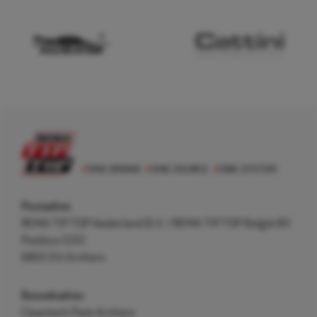
Postadres
REMA TIP TOP Nederland B.V. / REMA TIP TOP België BV
Postbus 5312
6802 EH Arnhem
Bezoekadres
Cleantech Park Arnhem