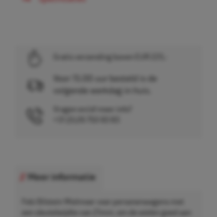
Gratis verzending boven EUR 225,-
Voor 15.00 uur besteld is de
volgende werkdag in huis.
Vragen en/of meer info?
+31 (0)26 750 83 83
Meer informatie
Febi Bilstein Wielmoer voor personenwagens met
een sleutelwijdte van 21mm, om de wielen goed aan