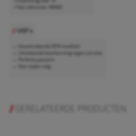
• Kwaliteitsgraad: 10
• Febi referentie: 46660
USP's
Gecontroleerde OEM-kwaliteit
Uitstekende bescherming tegen corrosie
Perfecte pasvorm
Voor stalen velg.
GERELATEERDE PRODUCTEN