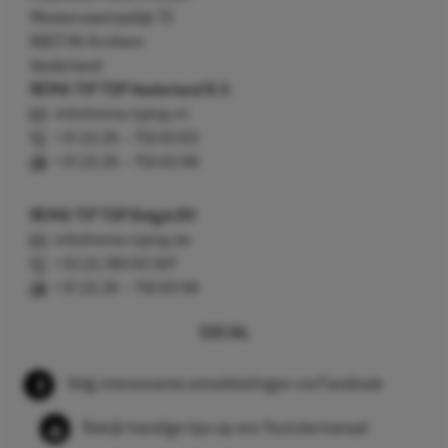
Westervoortsedijk 73
6827 AV Arnhem
Nederland
REMA TIP TOP Nederland B.V.
info@rema-tiptop.nl
+31 (0) 26 – 750 83 83
+31 (0) 26 – 750 83 98
REMA TIP TOP België BV
info@rema-tiptop.be
+32 (0) 380 83 307
+31 (0) 26 – 750 83 98
SOCIAL
Volg interessante ontwikkelingen via Facebook
Bekijk handige tips op ons Youtube kanaal