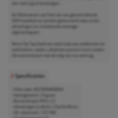
het voertuig te bevestigen.
De Wielmoeren van Febi zijn van gecontroleerde
OEM-kwaliteit en worden gekenmerkt door juiste
afmetingen en uitstekende montage-
eigenschappen.
Rema Tip Top biedt een wijd scala aan wielbouten en
wielmoeren, zodat u altijd een pasvorm kunt vinden
die overeenkomt met de velg van uw voertuig.
Specificaties
• EAN-code: 4027816466604
• Nettogewicht: 23 gram
• Binnendraad: M14 x 1,5
• Afmetingen (LxBxH): 23x23x14mm
• OE-referentie: 1 377 748