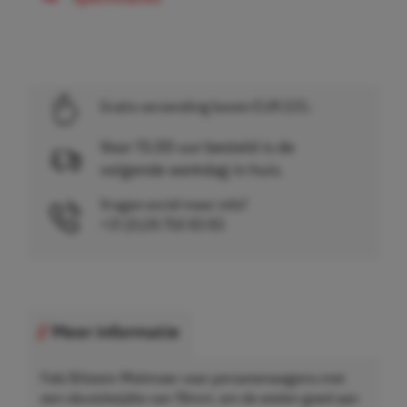
Gratis verzending boven EUR 225,-
Voor 15.00 uur besteld is de
volgende werkdag in huis.
Vragen en/of meer info?
+31 (0)26 750 83 83
Meer informatie
Febi Bilstein Wielmoer voor personenwagens met
een sleutelwijdte van 19mm, om de wielen goed aan