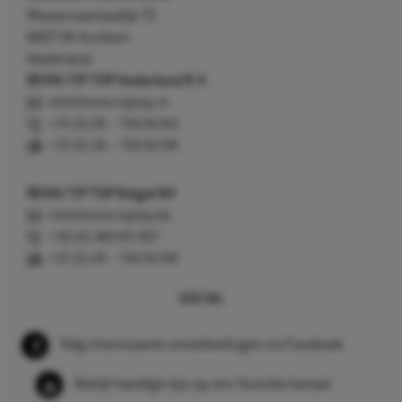
Westervoortsedijk 73
6827 AV Arnhem
Nederland
REMA TIP TOP Nederland B.V.
info@rema-tiptop.nl
+31 (0) 26 – 750 83 83
+31 (0) 26 – 750 83 98
REMA TIP TOP België BV
info@rema-tiptop.be
+32 (0) 380 83 307
+31 (0) 26 – 750 83 98
SOCIAL
Volg interessante ontwikkelingen via Facebook
Bekijk handige tips op ons Youtube kanaal