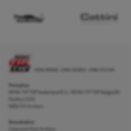
Postadres
REMA TIP TOP Nederland B.V. / REMA TIP TOP België BV
Postbus 5312
6802 EH Arnhem
Bezoekadres
Cleantech Park Arnhem