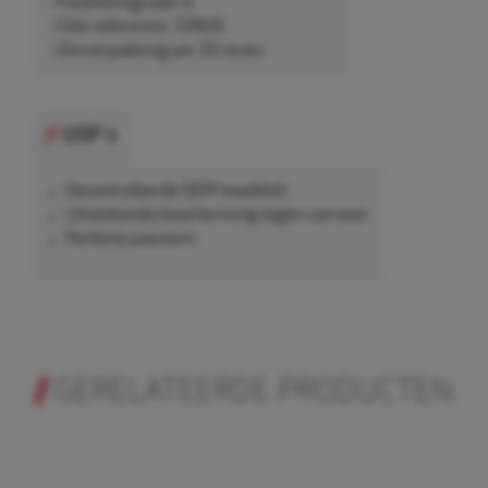
• Kwaliteitsgraad: 8
• Febi referentie: 33928
• Omverpakking per 20 stuks
USP's
Gecontroleerde OEM-kwaliteit
Uitstekende bescherming tegen corrosie
Perfecte pasvorm
GERELATEERDE PRODUCTEN