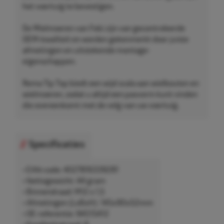
het voertuig te bevestigen.
De Wielmoeren van Febi zijn van gecontroleerde
OEM-kwaliteit en worden gekenmerkt door juiste
afmetingen en uitstekende montage-
eigenschappen.
Rema Tip Top biedt een wijd scala aan wielbouten en
wielmoeren, zodat u altijd een pasvorm kunt vinden
die overeenkomt met de velg van uw voertuig.
Specificaties
• EAN-code: 4027816339281
• Nettogewicht: 44 gram
• Binnendraad: M12 x 1,5
• Afmetingen (LxBxH): 145x90x52mm
• OE-referentie: 94515412