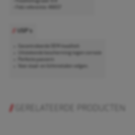
• Kwaliteitsgraad: 8.8
• Febi referentie: 46657
USP's
Gecontroleerde OEM-kwaliteit
Uitstekende bescherming tegen corrosie
Perfecte pasvorm
Voor staal- en lichtmetalen velgen.
GERELATEERDE PRODUCTEN