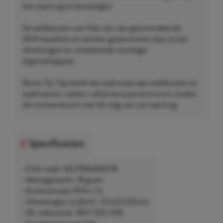
het voertuig te bevestigen.
De wielbouten van Febi zijn van gecontroleerde
OEM-kwaliteit en worden gekenmerkt door juiste
afmetingen en uitstekende montage-
eigenschappen.
Rema Tip Top biedt een wijd scala aan wielbouten en
wielmoeren, zodat u altijd een pasvorm kunt vinden
die overeenkomt met de velg van uw voertuig.
Specificaties
• EAN-code: 4027816466574
• Nettogewicht: 74 gram
• Buitendraad: M14 x 1,5
• Afmetingen (LxBxH): 22x22x50mm
• OE-referentie: WHT 002 438