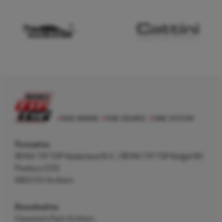
Postadres
REMA TIP TOP Nederland B.V. / REMA TIP TOP België BV
Postbus 5312
6802 EH Arnhem
Bezoekadres
Cleantech Park Arnhem