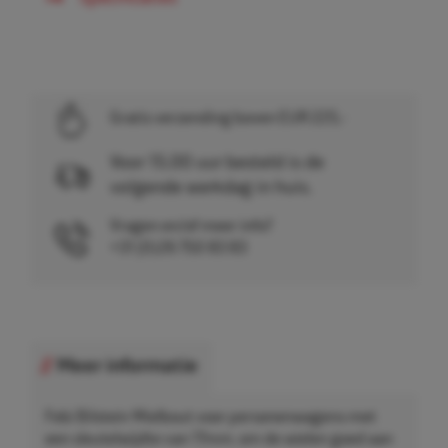
Gratis verzending boven EUR 225,-
Voor 15.00 uur besteld is de
volgende werkdag in huis.
Vragen en/of meer info?
+31 (0)26 750 83 83
Meer informatie
Febi Bilstein Wielbout voor personenwagens met
een sleutelwijdte van 17mm, om de wielen goed aan