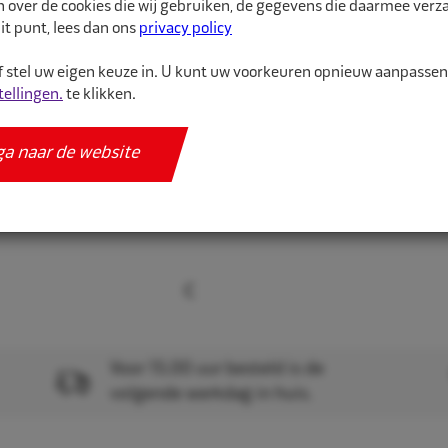
n over de cookies die wij gebruiken, de gegevens die daarmee ver
worden gekenmerkt doo
it punt, lees dan ons
privacy policy
montag...
 stel uw eigen keuze in. U kunt uw voorkeuren opnieuw aanpasse
tellingen.
te klikken.
Meer informatie
Specificaties
ga naar de website
Voor 15.00 uur besteld is de
volgende werkdag in huis.