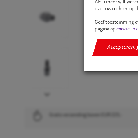
Als u meer wilt wete
over uw rechten op d
Geef toestemming of
pagina op
cookie-ins
Accepteren, 
Next
Gratis verzending boven EUR 225,-