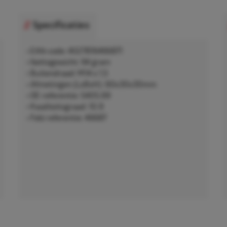
Specificaties
• EAN-code: 4027816466871
• Nettogewicht: 94 gram
• Buitendraad: M14 x 1,5
• Afmetingen (LxBxH): 60x30x30mm
• OE-referentie: 5405.69
• Kwaliteitsgraad: 10.9
• Febi referentie: 46687