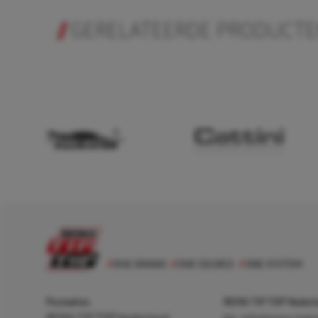
GERELATEERDE PRODUCT
Postadres
REMA TIP TOP Nederla