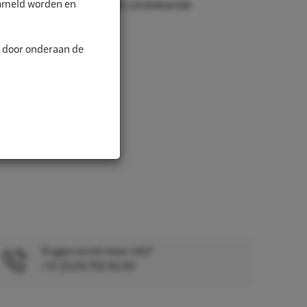
zameld worden en
r juiste afmetingen en uitstekende
n door onderaan de
Vragen en/of meer info?
+31 (0)26 750 83 83