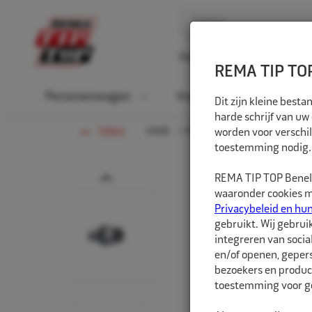
Home
Over ons
D
REMA TIP TOP
Personenwagen
Vrachtwagen
La
Dit zijn kleine bes
harde schrijf van uw
HOME
PERSONENWAGEN
worden voor verschil
WIELBOU
TERUG
toestemming nodig.
Prev
REMA TIP TOP Benelu
waaronder cookies me
Privacybeleid en hu
gebruikt. Wij gebrui
integreren van socia
en/of openen, gepers
bezoekers en produc
toestemming voor ge