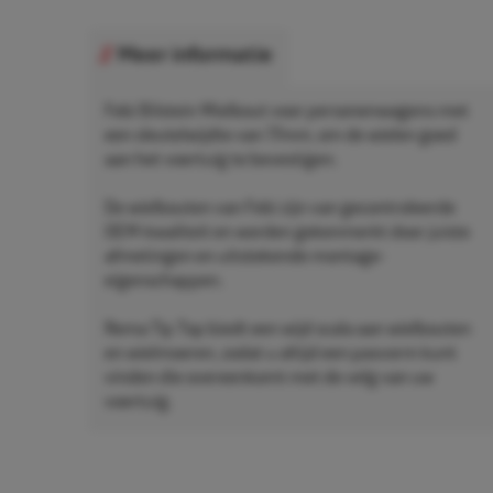
Meer informatie
Febi Bilstein Wielbout voor personenwagens met
een sleutelwijdte van 17mm, om de wielen goed
aan het voertuig te bevestigen.
De wielbouten van Febi zijn van gecontroleerde
OEM-kwaliteit en worden gekenmerkt door juiste
afmetingen en uitstekende montage-
eigenschappen.
Rema Tip Top biedt een wijd scala aan wielbouten
en wielmoeren, zodat u altijd een pasvorm kunt
vinden die overeenkomt met de velg van uw
voertuig.