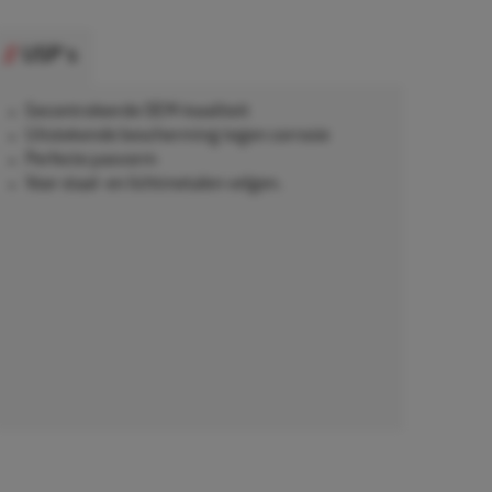
USP's
Gecontroleerde OEM-kwaliteit
Uitstekende bescherming tegen corrosie
Perfecte pasvorm
Voor staal- en lichtmetalen velgen.