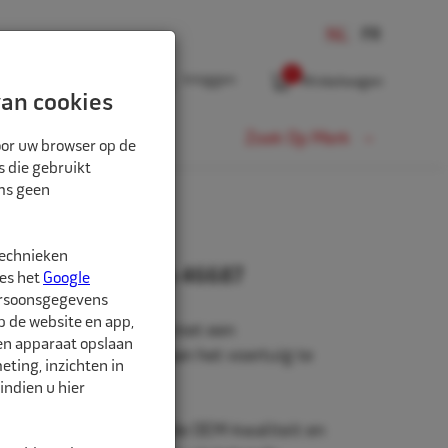
0
Inloggen
Winkelwagen
an cookies
Fiets
Zoek Op Merk
oor uw browser op de
s die gebruikt
oms geen
technieken
x1,5 Peugeot 17mm 46687
ees het
Google
ersoonsgegevens
p de website en app,
t voor personenwagens met een
een apparaat opslaan
, om de wielen goed aan het voertuig te
ting, inzichten in
indien u hier
 zijn van gecontroleerde OEM-kwaliteit en