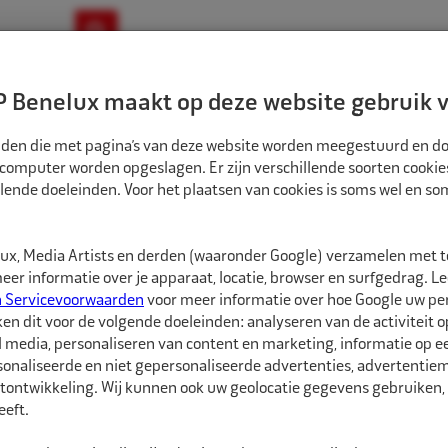
ownloads
Nieuws
Merken
Contact
 Benelux maakt op deze website gebruik v
ndbouw-OTR-EM
Motorfiets
E-Bike
tanden die met pagina’s van deze website worden meegestuurd en d
 computer worden opgeslagen. Er zijn verschillende soorten cookie
lende doeleinden. Voor het plaatsen van cookies is soms wel en s
TEN EN WIELMOEREN
ECO WIELBOUT M14X1,5 PEUGEOT 17MM 46687
1550189
x, Media Artists en derden (waaronder Google) verzamelen met 
Eco Wielbout M14
er informatie over je apparaat, locatie, browser en surfgedrag. L
n Servicevoorwaarden
voor meer informatie over hoe Google uw p
ken dit voor de volgende doeleinden: analyseren van de activiteit o
Febi Bilstein Wielbou
l media, personaliseren van content en marketing, informatie op 
sleutelwijdte van 17mm
onaliseerde en niet gepersonaliseerde advertenties, advertentieme
bevestigen.
tontwikkeling. Wij kunnen ook uw geolocatie gegevens gebruiken, 
eft.
De wielbouten van Febi