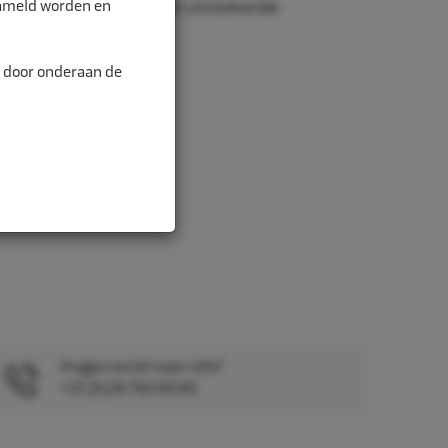
zameld worden en
r juiste afmetingen en uitstekende
n door onderaan de
Vragen en/of meer info?
+31 (0)26 750 83 83