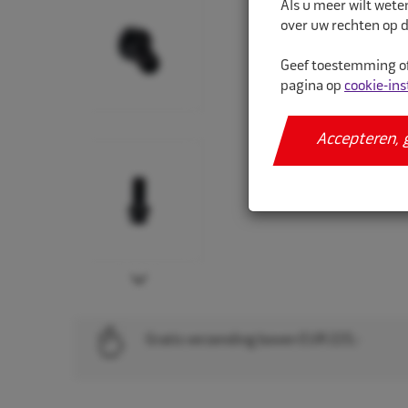
Als u meer wilt wete
over uw rechten op d
Geef toestemming of
pagina op
cookie-ins
Accepteren, 
Next
Gratis verzending boven EUR 225,-