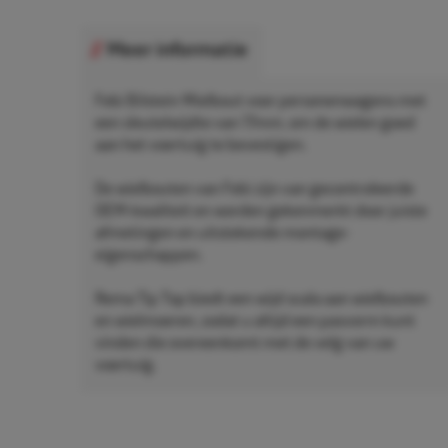
Meer informatie
Febi Bilstein Wielbout voor personenwagens met
een sleutelwijdte van 17mm, om de wielen goed
aan het voertuig te bevestigen.
De wielbouten van Febi zijn van gecontroleerde
OEM-kwaliteit en worden gekenmerkt door juiste
afmetingen en uitstekende montage-
eigenschappen.
Rema Tip Top biedt een wijd scala aan wielbouten
en wielmoeren, zodat u altijd een pasvorm kunt
vinden die overeenkomt met de velg van uw
voertuig.