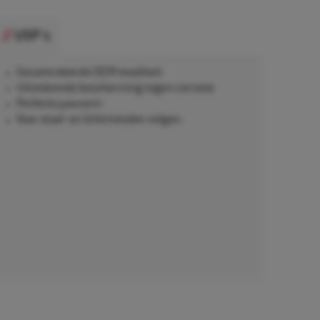
USP's
Gecontroleerde OEM-kwaliteit
Uitstekende bescherming tegen corrosie
Perfecte pasvorm
Voor staal- en lichtmetalen velgen.