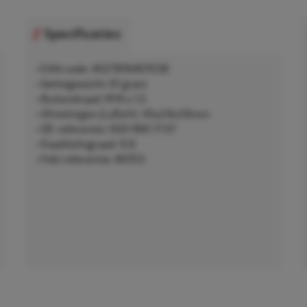
Specificaties
• EAN-code: 4027816467038
• Nettogewicht: 61 gram
• Buitendraad: M14 x 1,5
• Afmetingen (LxBxH): 45x24x24mm
• OE-referentie: 000 990 17 07
• Kwaliteitsgraad: 9.8
• Febi referentie: 46703