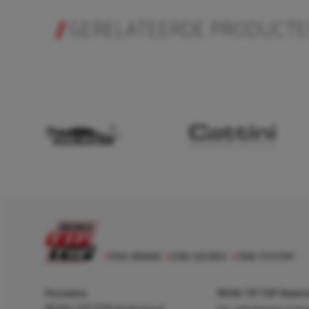
GERELATEERDE PRODUCT
Postadres
REMA TIP TOP Nederla