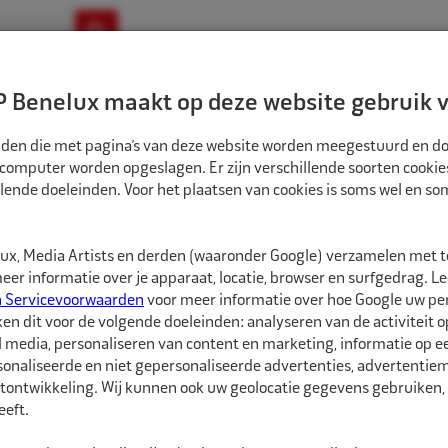
ownloads
Nieuws
Merken
Contact
 Benelux maakt op deze website gebruik v
ndbouw-OTR-EM
Motorfiets
E-Bike
tanden die met pagina’s van deze website worden meegestuurd en d
 computer worden opgeslagen. Er zijn verschillende soorten cookie
lende doeleinden. Voor het plaatsen van cookies is soms wel en s
TEN EN WIELMOEREN
ECO WIELBOUT M14X1,5 MERCEDES-BENZ 17MM 46703
1550203
x, Media Artists en derden (waaronder Google) verzamelen met 
Eco Wielbout M14
er informatie over je apparaat, locatie, browser en surfgedrag. L
n Servicevoorwaarden
voor meer informatie over hoe Google uw p
ken dit voor de volgende doeleinden: analyseren van de activiteit o
Febi Bilstein Wielbou
l media, personaliseren van content en marketing, informatie op 
sleutelwijdte van 17mm
onaliseerde en niet gepersonaliseerde advertenties, advertentieme
bevestigen.
tontwikkeling. Wij kunnen ook uw geolocatie gegevens gebruiken, 
eft.
De wielbouten van Febi