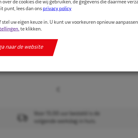
n over de cookies die wij gebruiken, de gegevens die daarmee ver
worden gekenmerkt doo
it punt, lees dan ons
privacy policy
montag...
 stel uw eigen keuze in. U kunt uw voorkeuren opnieuw aanpasse
tellingen.
te klikken.
Meer informatie
Specificaties
ga naar de website
Voor 15.00 uur besteld is de
volgende werkdag in huis.