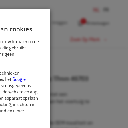
0
Inloggen
Winkelwagen
an cookies
Fiets
Zoek Op Merk
oor uw browser op de
s die gebruikt
oms geen
technieken
x1,5 Mercedes-Benz 17mm 46703
ees het
Google
ersoonsgegevens
p de website en app,
t voor personenwagens met een
een apparaat opslaan
, om de wielen goed aan het voertuig te
ting, inzichten in
indien u hier
 zijn van gecontroleerde OEM-kwaliteit en