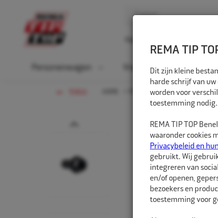
Home
Over ons
D
REMA TIP TOP
Personenwagen
Vrachtwagen
La
Dit zijn kleine bes
harde schrijf van uw
HOME
PERSONENWAGEN
worden voor verschil
WIELBOU
TERUG
toestemming nodig.
Prev
REMA TIP TOP Benelu
waaronder cookies me
Privacybeleid en hu
gebruikt. Wij gebrui
integreren van socia
en/of openen, gepers
bezoekers en produc
toestemming voor ge