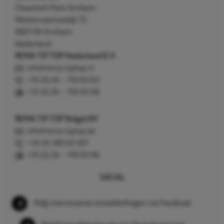
Cleantech Park Arnhem
Westervoortsedijk 73
6827 AV Arnhem
Nederland
REMA TIP TOP Nederland B.V.
info@rema-tiptop.nl
+31 (0) 26 – 750 83 83
+31 (0) 26 – 750 83 98
REMA TIP TOP België BV
info@rema-tiptop.be
+32 (0) 380 83 307
+31 (0) 26 – 750 83 98
SOCIAL
Volg interessante ontwikkelingen via Facebook