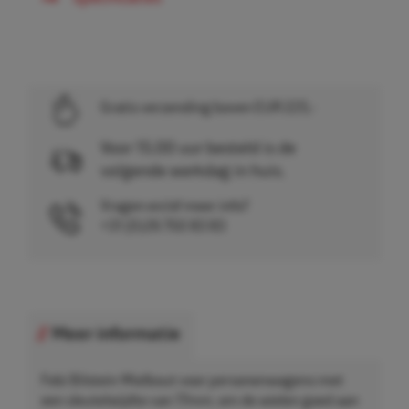
Gratis verzending boven EUR 225,-
Voor 15.00 uur besteld is de
volgende werkdag in huis.
Vragen en/of meer info?
+31 (0)26 750 83 83
Meer informatie
Febi Bilstein Wielbout voor personenwagens met
een sleutelwijdte van 17mm, om de wielen goed aan