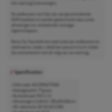
het voertuig te bevestigen.
De wielbouten van Febi zijn van gecontroleerde
OEM-kwaliteit en worden gekenmerkt door juiste
afmetingen en uitstekende montage-
eigenschappen.
Rema Tip Top biedt een wijd scala aan wielbouten en
wielmoeren, zodat u altijd een pasvorm kunt vinden
die overeenkomt met de velg van uw voertuig.
Specificaties
• EAN-code: 4027816277569
• Nettogewicht: 77 gram
• Buitendraad: M12 x 1,5
• Afmetingen (LxBxH): 185x87x58mm
• OE-referentie: 82 00 623 085