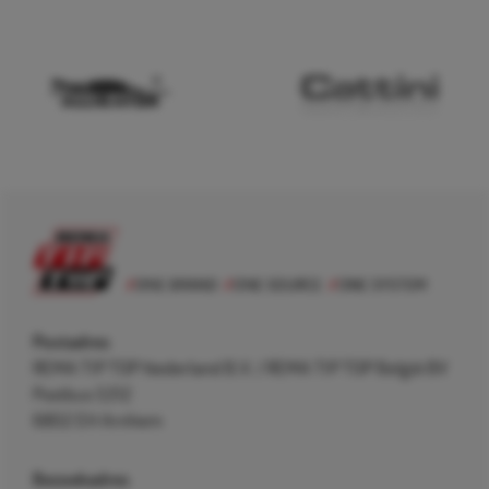
Postadres
REMA TIP TOP Nederland B.V. / REMA TIP TOP België BV
Postbus 5312
6802 EH Arnhem
Bezoekadres