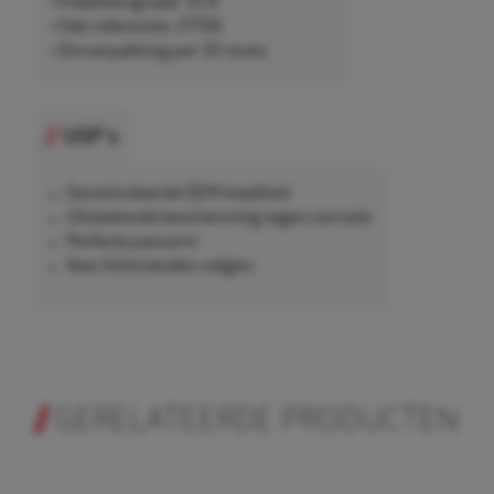
• Kwaliteitsgraad: 10.9
• Febi referentie: 27756
• Omverpakking per 20 stuks
USP's
Gecontroleerde OEM-kwaliteit
Uitstekende bescherming tegen corrosie
Perfecte pasvorm
Voor lichtmetalen velgen.
GERELATEERDE PRODUCTEN